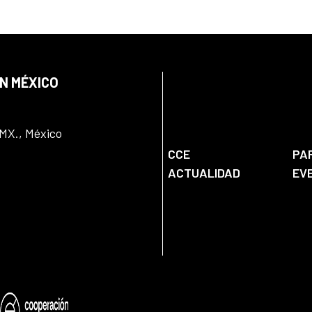
EN MÉXICO
DMX., México
CCE
PA
ACTUALIDAD
EV