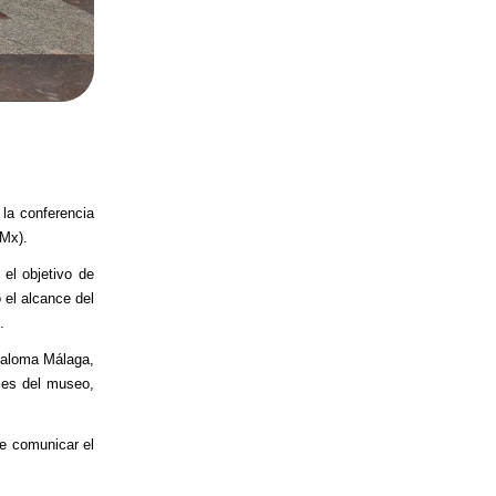
 la conferencia
EMx).
el objetivo de
 el alcance del
.
Paloma Málaga,
les del museo,
de comunicar el