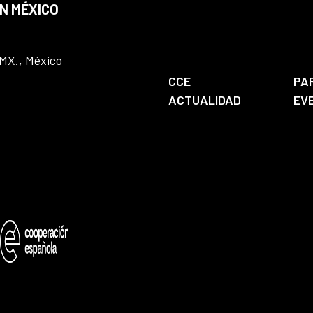
EN MÉXICO
DMX., México
CCE
PA
ACTUALIDAD
EV