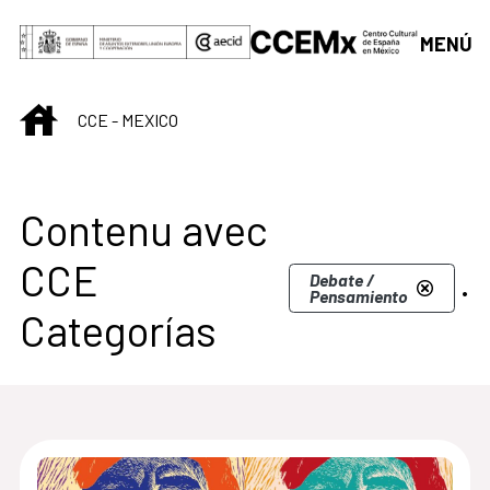
Saut au contenu principal
MENÚ
INICIO
CCE - MEXICO
Centro Cultural de M
Contenu avec
CCE
.
Debate /
Pensamiento
Categorías