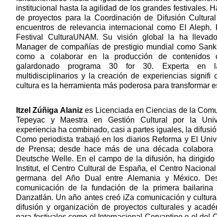
institucional hasta la agilidad de los grandes festivales. 
de proyectos para la Coordinación de Difusión Cultur
encuentros de relevancia internacional como El Aleph. F
Festival CulturaUNAM. Su visión global la ha llev
Manager de compañías de prestigio mundial como Sanka
como a colaborar en la producción de contenidos
galardonado programa 30 for 30. Experta en l
multidisciplinarios y la creación de experiencias signifi
cultura es la herramienta más poderosa para transformar e
Itzel Zúñiga Alaniz
es Licenciada en Ciencias de la Comu
Tepeyac y Maestra en Gestión Cultural por la Univ
experiencia ha combinado, casi a partes iguales, la difusió
Como periodista trabajó en los diarios Reforma y El Uni
de Prensa; desde hace más de una década colabora e
Deutsche Welle. En el campo de la difusión, ha dirigido
Institut, el Centro Cultural de España, el Centro Naciona
germana del Año Dual entre Alemania y México. De
comunicación de la fundación de la primera bailarina E
Danzatlán. Un año antes creó iZa comunicación y cultura
difusión y organización de proyectos culturales y acad
para festivales como el Internacional Cervantino o el del 