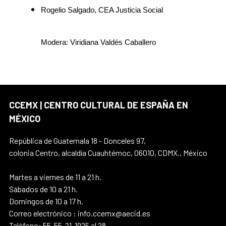
Rogelio Salgado, CEA Justicia Social
Modera: Viridiana Valdés Caballero
CCEMX | CENTRO CULTURAL DE ESPAÑA EN
MÉXICO
República de Guatemala 18 - Donceles 97,
colonia Centro, alcaldía Cuauhtémoc, 06010, CDMX., México
Martes a viernes de 11 a 21 h.
Sábados de 10 a 21 h.
Domingos de 10 a 17 h.
Correo electrónico : info.ccemx@aecid.es
Teléfono: 55-55-21-1925 al 28