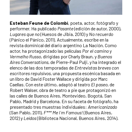
Esteban Feune de Colombi
, poeta, actor, fotógrafo y
performer. Ha publicado
Pasante
(edición de autor, 2000),
Lugares que no
(Huesos de Jibia, 2010) y
No recuerdo
(Pánico el Pánico, 2011). Actualmente, escribe en la
revista dominical del diario argentino La Nación. Como
actor, ha protagonizado las películas
Por el camino
y
Vermelho Russo
, dirigidas por Charly Braun, y
Buenos
Aires Conversations
, de Pierre-Paul Pulji, y ha integrado el
elenco de las dos temporadas de
Entrevistas breves con
escritores repulsivos
, una propuesta escénica basada en
un libro de David Foster Wallace y dirigida por Marc
Caellas. Con este último, adaptó al teatro
El paseo
, de
Robert Walser, obra de teatro a pie que protagonizó en
las calles de Buenos Aires, Montevideo, Bogotá, San
Pablo, Madrid y Barcelona. En su faceta de fotógrafo, ha
presentado tres muestras individuales:
Americanizado
(San Pablo, 2011),
F*** Me I´m Famous!
(Buenos Aires,
2012) y
Leí­dos
(Biblioteca Nacional, Buenos Aires, 2014).