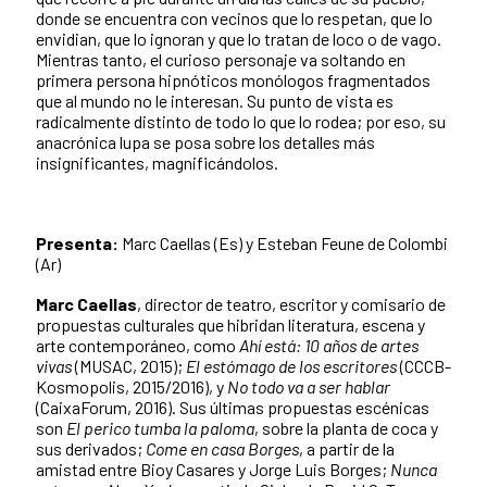
donde se encuentra con vecinos que lo respetan, que lo
envidian, que lo ignoran y que lo tratan de loco o de vago.
Mientras tanto, el curioso personaje va soltando en
primera persona hipnóticos monólogos fragmentados
que al mundo no le interesan. Su punto de vista es
radicalmente distinto de todo lo que lo rodea; por eso, su
anacrónica lupa se posa sobre los detalles más
insignificantes, magnificándolos.
Presenta:
Marc Caellas (Es) y Esteban Feune de Colombi
(Ar)
Marc Caellas
, director de teatro, escritor y comisario de
propuestas culturales que hibridan literatura, escena y
arte contemporáneo, como
Ahí está: 10 años de artes
vivas
(MUSAC, 2015);
El estómago de los escritores
(CCCB-
Kosmopolis, 2015/2016), y
No todo va a ser hablar
(CaixaForum, 2016). Sus últimas propuestas escénicas
son
El perico tumba la paloma
, sobre la planta de coca y
sus derivados;
Come en casa Borges
, a partir de la
amistad entre Bioy Casares y Jorge Luis Borges;
Nunca