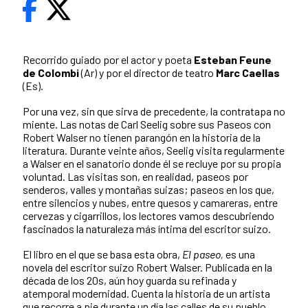
Recorrido guiado por el actor y poeta
Esteban Feune
de Colombi
(Ar) y por el director de teatro
Marc Caellas
(Es).
Por una vez, sin que sirva de precedente, la contratapa no
miente. Las notas de Carl Seelig sobre sus Paseos con
Robert Walser no tienen parangón en la historia de la
literatura. Durante veinte años, Seelig visita regularmente
a Walser en el sanatorio donde él se recluye por su propia
voluntad. Las visitas son, en realidad, paseos por
senderos, valles y montañas suizas; paseos en los que,
entre silencios y nubes, entre quesos y camareras, entre
cervezas y cigarrillos, los lectores vamos descubriendo
fascinados la naturaleza más í­ntima del escritor suizo.
El libro en el que se basa esta obra,
El paseo,
es una
novela del escritor suizo Robert Walser. Publicada en la
década de los 20s, aún hoy guarda su refinada y
atemporal modernidad. Cuenta la historia de un artista
que recorre a pie durante un dí­a las calles de su pueblo,