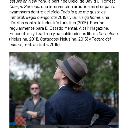
estuve en New York
, a partir de Cielo, de David G. Torres;
Cuerpo Serrano
, una intervención artística en el espacio
nyamnyam dentro del ciclo
Todo lo que me gusta es
inmoral, ilegal o engorda
(2015), y
Guiris go home
, una
diatriba contra la industria turí­stica (2015). Escribe
regularmente para El Estado Mental, Altaïr Magazine,
Encuentros y Tea-tron y ha publicado los libros
Carcelona
(Melusina, 2011),
Caracaos
(Melusina, 2015) y
Teatro del
bueno
(Teatron tinta, 2015).