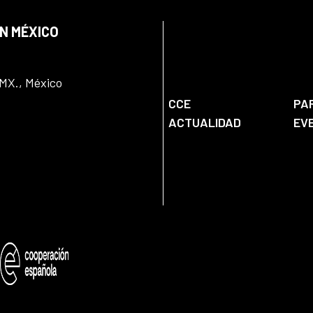
EN MÉXICO
DMX., México
CCE
PA
ACTUALIDAD
EV