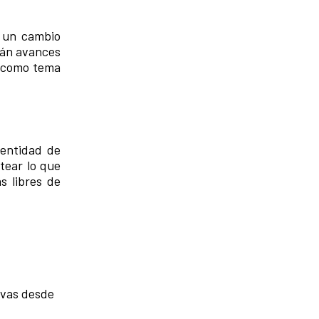
e un cambio
arán avances
ne como tema
dentidad de
tear lo que
s libres de
ivas desde