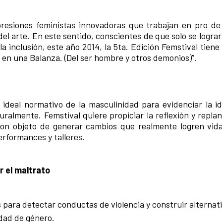
presiones feministas innovadoras que trabajan en pro d
del arte. En este sentido, conscientes de que solo se logr
la inclusión, este año 2014, la 5ta. Edición Femstival tie
 en una Balanza. (Del ser hombre y otros demonios)”.
 ideal normativo de la masculinidad para evidenciar la i
almente. Femstival quiere propiciar la reflexión y replan
con objeto de generar cambios que realmente logren vida
erformances y talleres.
r el maltrato
s para detectar conductas de violencia y construir alternat
idad de género.