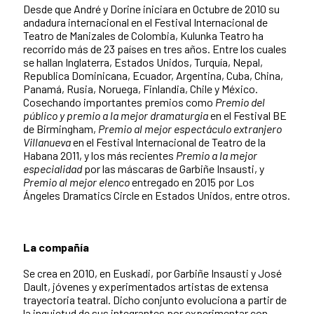
Desde que André y Dorine iniciara en Octubre de 2010 su
andadura internacional en el Festival Internacional de
Teatro de Manizales de Colombia, Kulunka Teatro ha
recorrido más de 23 países en tres años. Entre los cuales
se hallan Inglaterra, Estados Unidos, Turquía, Nepal,
Republica Dominicana, Ecuador, Argentina, Cuba, China,
Panamá, Rusia, Noruega, Finlandia, Chile y México.
Cosechando importantes premios como
Premio del
público y premio a la mejor dramaturgia
en el Festival BE
de Birmingham,
Premio al mejor espectáculo extranjero
Villanueva
en el Festival Internacional de Teatro de la
Habana 2011, y los más recientes
Premio a la mejor
especialidad
por las máscaras de Garbiñe Insausti, y
Premio al mejor elenco
entregado en 2015 por Los
Ángeles Dramatics Circle en Estados Unidos, entre otros.
La compañía
Se crea en 2010, en Euskadi, por Garbiñe Insausti y José
Dault, jóvenes y experimentados artistas de extensa
trayectoria teatral. Dicho conjunto evoluciona a partir de
la inquietud de sus integrantes por experimentar con