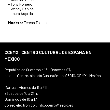
– Tony Romero
– Wendy Espinal
– Laura Asprilla
Modera:
Teresa Toledo
CCEMX | CENTRO CULTURAL DE ESPAÑA EN
MÉXICO
República de Guatemala 18 - Donceles 97,
colonia Centro, alcaldía Cuauhtémoc, 06010, CDMX., México
Martes a viernes de 11 a 21 h.
Sábados de 10 a 21 h.
Domingos de 10 a 17 h.
Correo electrónico : info.ccemx@aecid.es