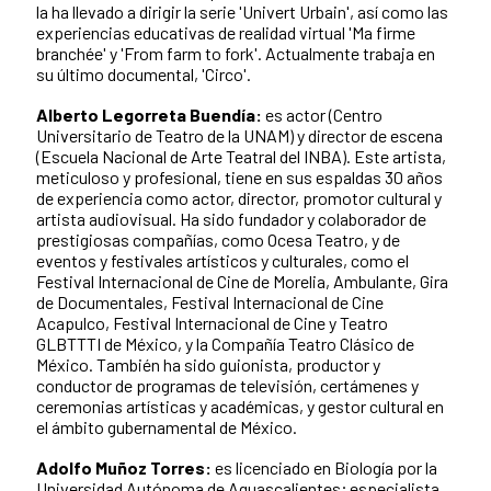
la ha llevado a dirigir la serie 'Univert Urbain', así como las
experiencias educativas de realidad virtual 'Ma firme
branchée' y 'From farm to fork'. Actualmente trabaja en
su último documental, 'Circo'.
Alberto Legorreta Buendía:
es actor (Centro
Universitario de Teatro de la UNAM) y director de escena
(Escuela Nacional de Arte Teatral del INBA). Este artista,
meticuloso y profesional, tiene en sus espaldas 30 años
de experiencia como actor, director, promotor cultural y
artista audiovisual. Ha sido fundador y colaborador de
prestigiosas compañías, como Ocesa Teatro, y de
eventos y festivales artísticos y culturales, como el
Festival Internacional de Cine de Morelia, Ambulante, Gira
de Documentales, Festival Internacional de Cine
Acapulco, Festival Internacional de Cine y Teatro
GLBTTTI de México, y la Compañía Teatro Clásico de
México. También ha sido guionista, productor y
conductor de programas de televisión, certámenes y
ceremonias artísticas y académicas, y gestor cultural en
el ámbito gubernamental de México.
Adolfo Muñoz Torres:
es licenciado en Biología por la
Universidad Autónoma de Aguascalientes; especialista