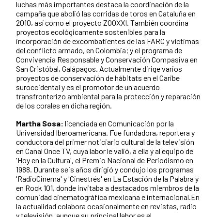
luchas más importantes destaca la coordinación de la
campaña que abolió las corridas de toros en Cataluña en
2010, así como el proyecto ZOOXXI. También coordina
proyectos ecológicamente sostenibles para la
incorporación de excombatientes de las FARC y víctimas
del conflicto armado, en Colombia; y el programa de
Convivencia Responsable y Conservación Compasiva en
San Cristóbal, Galápagos. Actualmente dirige varios
proyectos de conservación de hábitats en el Caribe
suroccidental y es el promotor de un acuerdo
transfronterizo ambiental para la protección y reparación
de los corales en dicha región.
Martha Sosa:
licenciada en Comunicación por la
Universidad Iberoamericana. Fue fundadora, reportera y
conductora del primer noticiario cultural de la televisión
en Canal Once TV, cuya labor le valió, a ella y al equipo de
'Hoy en la Cultura', el Premio Nacional de Periodismo en
1988. Durante seis años dirigió y condujo los programas
'RadioCinema' y 'Cinestrés' en La Estación de la Palabra y
en Rock 101, donde invitaba a destacados miembros de la
comunidad cinematográfica mexicana e internacional.En
la actualidad colabora ocasionalmente en revistas, radio
y televisión, aunque su principal labor es el