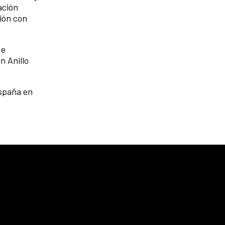
ación
ión con
de
n Anillo
España en