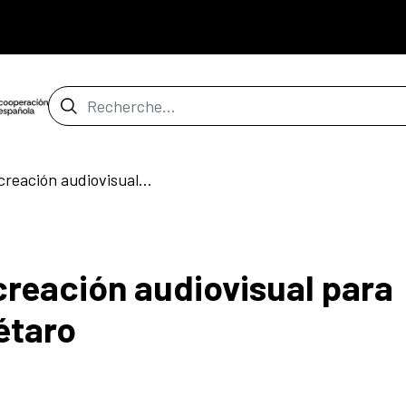
Barre de recherche
¡Anímate! Taller de creación audiovisual para formadores en Querétaro
creación audiovisual para
étaro