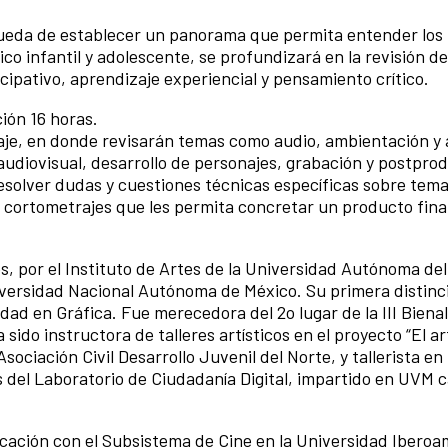
ueda de establecer un panorama que permita entender los 
co infantil y adolescente, se profundizará en la revisión de
cipativo, aprendizaje experiencial y pensamiento crítico.
ión 16 horas.
aje, en donde revisarán temas como audio, ambientación y 
 audiovisual, desarrollo de personajes, grabación y postpro
 resolver dudas y cuestiones técnicas específicas sobre tem
cortometrajes que les permita concretar un producto fina
s, por el Instituto de Artes de la Universidad Autónoma de
iversidad Nacional Autónoma de México. Su primera distinci
d en Gráfica. Fue merecedora del 2o lugar de la III Bienal
ido instructora de talleres artísticos en el proyecto “El ar
sociación Civil Desarrollo Juvenil del Norte, y tallerista en
s del Laboratorio de Ciudadanía Digital, impartido en UVM
cación con el Subsistema de Cine en la Universidad Iberoa