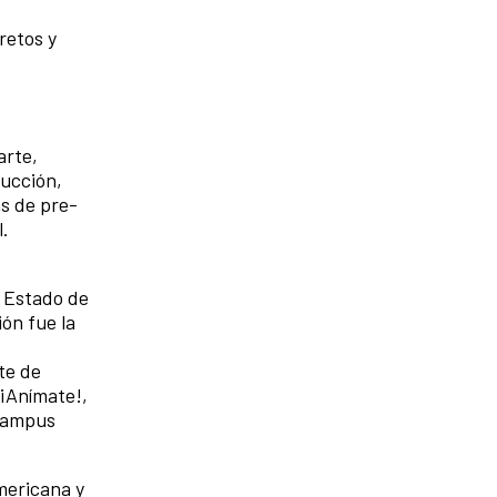
retos y
arte,
ducción,
as de pre-
l.
l Estado de
ón fue la
te de
 ¡Anímate!,
 campus
mericana y