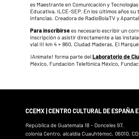
es Maestrante en Comunicación y Tecnologías 
Educativa, ILCE-SEP. En los últimos años su 
infancias. Creadora de RadioBolaTV y Apantal
Para inscribirse
es necesario escribir un cor
inscripción o asistir directamente a las insta
vial III km 4 + 860, Ciudad Maderas, El Marqu
¡Anímate! forma parte del
Laboratorio de Ciu
México, Fundación Telefónica México, Fundació
CCEMX | CENTRO CULTURAL DE ESPAÑA 
República de Guatemala 18 - Donceles 97,
colonia Centro, alcaldía Cuauhtémoc, 06010, C