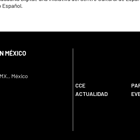
o Español.
EN MÉXICO
DMX., México
CCE
PA
ACTUALIDAD
EV