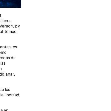
s
cciones
 Veracruz y
auhtémoc,
pantes, es
como
endas de
ias
a
idiana y
de los
la libertad
ña en