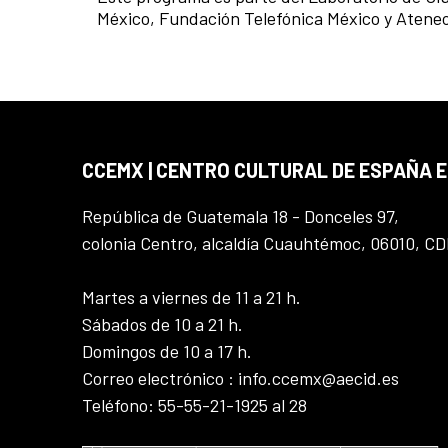
México, Fundación Telefónica México y Atene
CCEMX | CENTRO CULTURAL DE ESPAÑA 
República de Guatemala 18 - Donceles 97,
colonia Centro, alcaldía Cuauhtémoc, 06010, C
Martes a viernes de 11 a 21 h.
Sábados de 10 a 21 h.
Domingos de 10 a 17 h.
Correo electrónico : info.ccemx@aecid.es
Teléfono: 55-55-21-1925 al 28