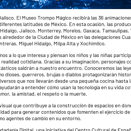
Jalisco. El Museo Trompo Mágico recibirá las 36 animacione
 diferentes latitudes de México. En esta ocasión, las produ
 Hidalgo, Jalisco, Monterrey, Morelos, Oaxaca, Tamaulipas,
s alrededor de la Ciudad de México en las delegaciones Cu
reras, Miguel Hidalgo, Milpa Alta y Xochimilco.
os a lo que interesa y piensan los niños y las niñas partici
realidad cotidiana. Gracias a su imaginación, personajes 
tásticos saldrán a nuestro encuentro. Conoceremos las ley
 dioses, guerreros, brujas o diablos protagonizarán histor
diversos que nos llevarán desde una pequeña cocina hasta l
ayudarán a entender cómo usan la tecnología en su vida cot
or, la amistad, el respeto o la muerte.
isual que contribuye a la construcción de espacios en don
vidad para generar contenidos que fomenten el ejercicio de 
omo agentes de cambio en su entorno.
dadanía Digital, una iniciativa del Centro Cultural de Espa