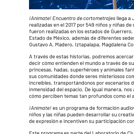
¡Anímate! Encuentro de cortometrajes
llega a 
realizadas en el 2017 por 549 niños y niñas de
fueron realizadas en los estados de Guerrero,
Estado de México, además de diferentes sede
Gustavo A. Madero, Iztapalapa, Magdalena Cont
A través de estas historias, podremos acercarn
decir cómo entienden el mundo a través de su 
princesas, hadas, superhéroes y animales fan
sus comunidades donde seres misteriosos como
increíbles, transportándonos por escenarios 
inmensidad del espacio. De igual manera, nos 
cómo perciben temas tan profundos como el am
¡Anímate!
es un programa de formación audiov
niños y las niñas pueden desarrollar su creati
de expresión e incentiven su participación c
Este programa es parte del Laboratorio de Ciu