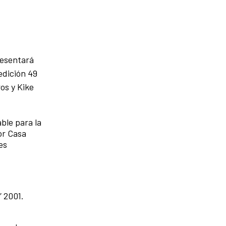
resentará
edición 49
os y Kike
ble para la
or Casa
es
” 2001.