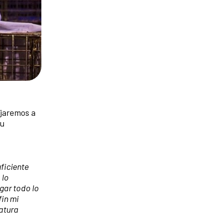
ajaremos a
su
uficiente
 lo
gar todo lo
fin mi
iatura