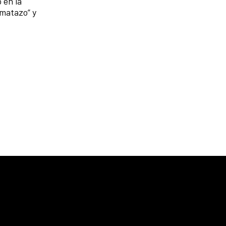
 en la
omatazo” y