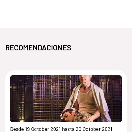
pasa
abre en la misma ventana NaviLens
RECOMENDACIONES
Desde 19 October 2021 hasta 20 October 2021