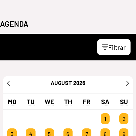
AGENDA
Filtrar
AUGUST
2026
MO
TU
WE
TH
FR
SA
SU
1
2
3
4
5
6
7
8
9