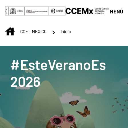
Skip to Main Content
MENÚ
INICIO
CCE - MEXICO
Inicio
Centro Cultural de M
#EsteVeranoEs
2026