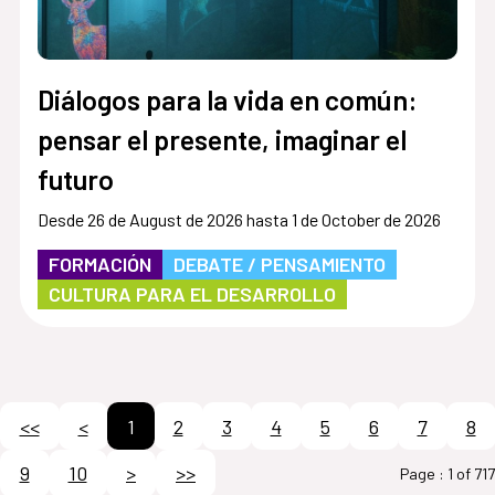
Diálogos para la vida en común:
pensar el presente, imaginar el
futuro
Desde 26 de August de 2026 hasta 1 de October de 2026
FORMACIÓN
DEBATE / PENSAMIENTO
CULTURA PARA EL DESARROLLO
<<
<
1
2
3
4
5
6
7
8
9
10
>
>>
Page :
1 of 717