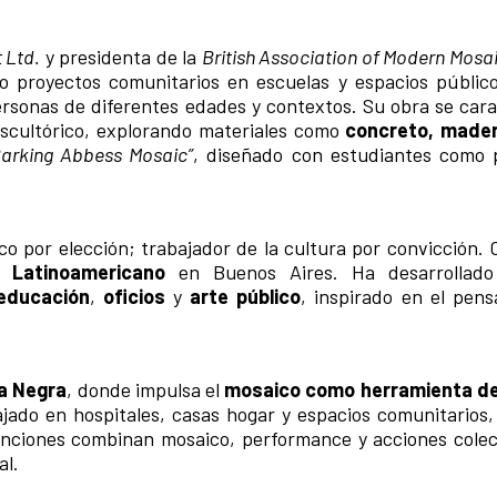
 Ltd.
y presidenta de la
British Association of Modern Mosa
o proyectos comunitarios en escuelas y espacios públic
rsonas de diferentes edades y contextos. Su obra se cara
 escultórico, explorando materiales como
concreto, mader
Barking Abbess Mosaic”
, diseñado con estudiantes como 
co por elección; trabajador de la cultura por convicción.
o Latinoamericano
en Buenos Aires. Ha desarrollado
educación
,
oficios
y
arte público
, inspirado en el pen
la Negra
, donde impulsa el
mosaico como herramienta de
ajado en hospitales, casas hogar y espacios comunitarios
enciones combinan mosaico, performance y acciones cole
al.