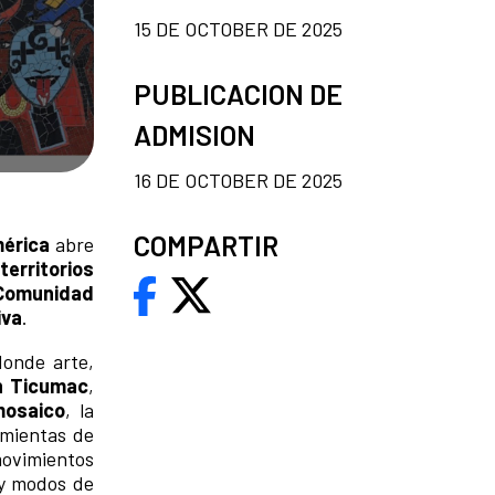
15 DE OCTOBER DE 2025
PUBLICACION DE
ADMISION
16 DE OCTOBER DE 2025
COMPARTIR
mérica
abre
s
territorios
y Comunidad
iva
.
onde arte,
n Ticumac
,
osaico
, la
amientas de
movimientos
 y modos de