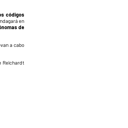
os códigos
indagará en
ónomas de
levan a cabo
e Reichardt