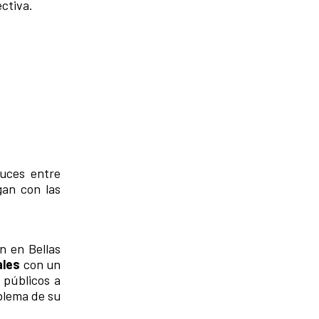
ctiva.
ruces entre
gan con las
n en Bellas
ales
con un
 públicos a
blema de su