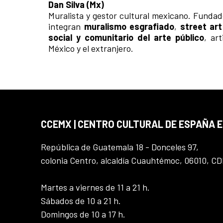
Dan Silva (Mx)
Muralista y gestor cultural mexicano. Funda
integran
muralismo esgrafiado
,
street art
social y comunitario del arte público
, ar
México y el extranjero.
CCEMX | CENTRO CULTURAL DE ESPAÑA 
República de Guatemala 18 - Donceles 97,
colonia Centro, alcaldía Cuauhtémoc, 06010, C
Martes a viernes de 11 a 21 h.
Sábados de 10 a 21 h.
Domingos de 10 a 17 h.