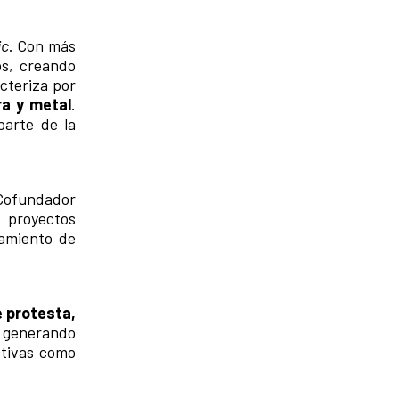
ic
. Con más
os, creando
cteriza por
a y metal
.
parte de la
 Cofundador
 proyectos
samiento de
 protesta,
, generando
ctivas como