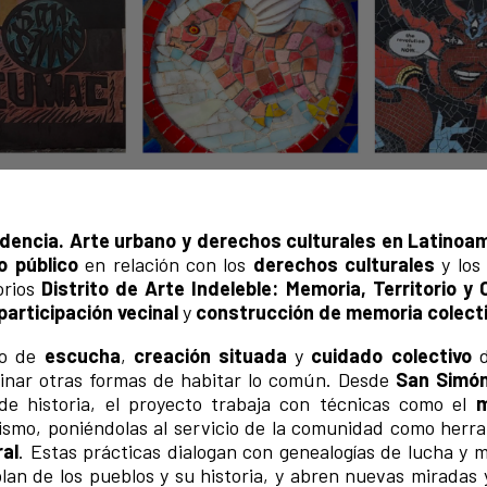
idencia. Arte urbano y derechos culturales en Latinoa
o público
en relación con los
derechos culturales
y lo
orios
Distrito de Arte Indeleble: Memoria, Territorio 
participación vecinal
y
construcción de memoria colect
io de
escucha
,
creación situada
y
cuidado colectivo
d
ginar otras formas de habitar lo común. Desde
San Simó
 de historia, el proyecto trabaja con técnicas como el
m
ismo, poniéndolas al servicio de la comunidad como herr
ral
. Estas prácticas dialogan con genealogías de lucha y 
an de los pueblos y su historia, y abren nuevas miradas