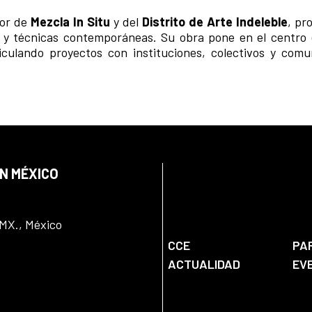
dor de
Mezcla In Situ
y del
Distrito de Arte Indeleble
, pr
y técnicas contemporáneas. Su obra pone en el centro
ticulando proyectos con instituciones, colectivos y com
EN MÉXICO
DMX., México
CCE
PA
ACTUALIDAD
EV