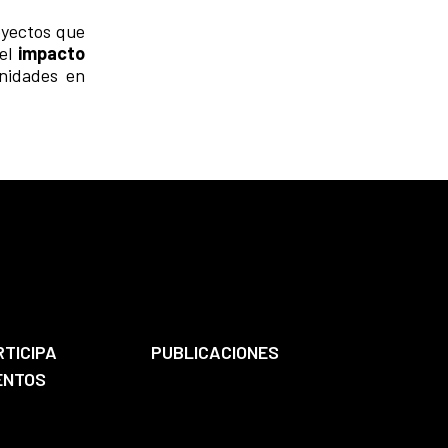
oyectos que
 el
impacto
unidades en
RTICIPA
PUBLICACIONES
ENTOS