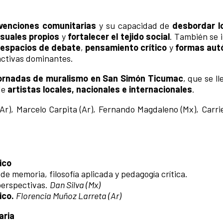
rvenciones comunitarias
y su capacidad de
desbordar l
isuales propios
y
fortalecer el tejido social
. También se 
espacios de debate
,
pensamiento crítico
y
formas aut
activas dominantes.
ornadas de muralismo en San Simón Ticumac
, que se l
 de
artistas locales, nacionales e internacionales
.
Ar), Marcelo Carpita (Ar), Fernando Magdaleno (Mx), Carri
ico
de memoria, filosofía aplicada y pedagogía crítica.
 perspectivas.
Dan Silva (Mx)
ico.
Florencia Muñoz Larreta (Ar)
aria