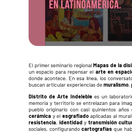
El primer seminario regional
Mapas de la dis
un espacio para repensar el
arte en espaci
donde acontece. En esa línea, los conversat
buscan articular experiencias de
muralismo
,
Distrito de Arte Indeleble
es un laborator
memoria y territorio se entrelazan para ima
pueblo originario con casi quinientos años
cerámica
y el
esgrafiado
aplicadas al mural
resistencia
,
identidad
y
transmisión cultu
sociales, configurando
cartografías
que habl