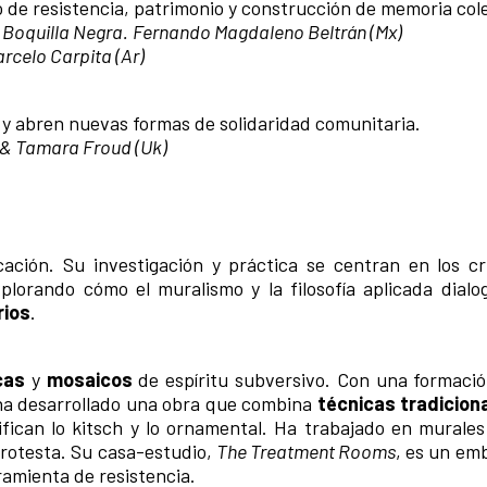
 de resistencia, patrimonio y construcción de memoria cole
o
Boquilla Negra.
Fernando Magdaleno Beltrán (Mx)
rcelo Carpita (Ar)
 y abren nuevas formas de solidaridad comunitaria.
 & Tamara Froud (Uk)
cación. Su investigación y práctica se centran en los c
xplorando cómo el muralismo y la filosofía aplicada dialo
rios
.
cas
y
mosaicos
de espíritu subversivo. Con una formació
 ha desarrollado una obra que combina
técnicas tradicion
ifican lo kitsch y lo ornamental. Ha trabajado en murales
 protesta. Su casa-estudio,
The Treatment Rooms
, es un em
ramienta de resistencia.