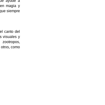
que ayude a
nen magia y
 que siempre
el canto del
s visuales y
 zootropos,
 otrxs, como