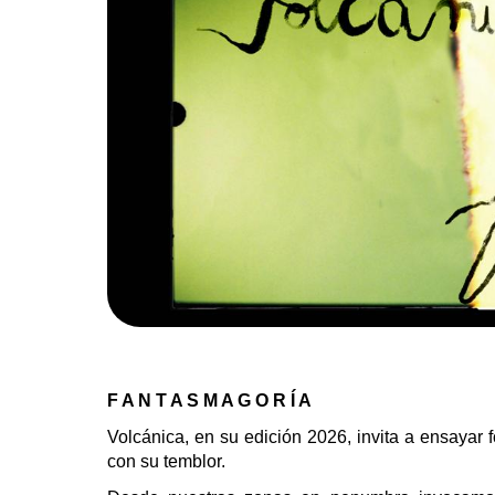
F A N T A S M A G O R Í A
Volcánica, en su edición 2026, invita a ensayar 
con su temblor.