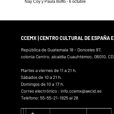
Nay Coy y Paula Boffo - 6 octubre
CCEMX | CENTRO CULTURAL DE ESPAÑA 
República de Guatemala 18 - Donceles 97,
colonia Centro, alcaldía Cuauhtémoc, 06010, C
Martes a viernes de 11 a 21 h.
Sábados de 10 a 21 h.
Domingos de 10 a 17 h.
Correo electrónico : info.ccemx@aecid.es
Teléfono: 55-55-21-1925 al 28