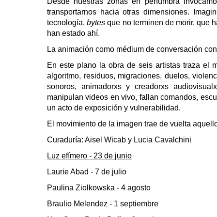
Desde nuestras zonas en penumbra invocamos
transportarnos hacia otras dimensiones. Imag
tecnología,
bytes
que no terminen de morir, que 
han estado ahí.
La animación como médium de conversación con l
En este plano la obra de seis artistas traza el 
algoritmo, residuos, migraciones, duelos, violen
sonoros, animadorxs y creadorxs audiovisualxs
manipulan videos en vivo, fallan comandos, escuc
un acto de exposición y vulnerabilidad.
El movimiento de la imagen trae de vuelta aquell
Curaduría: Aisel Wicab y Lucia Cavalchini
Luz efímero - 23 de junio
Laurie Abad - 7 de julio
Paulina Ziolkowska - 4 agosto
Braulio Melendez - 1 septiembre