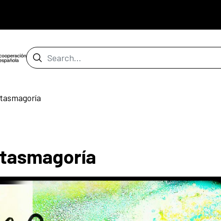
Search Bar
ntasmagoría
ntasmagoría