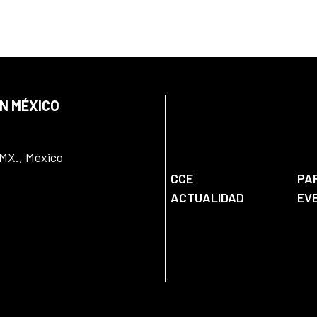
EN MÉXICO
DMX., México
CCE
PA
ACTUALIDAD
EV