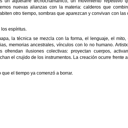
 un aquelarre tecnochamánico, un movimiento repetitivo 
inemos nuevas alianzas con la materia: calderos que combi
habiten otro tiempo, sombras que aparezcan y convivan con las
os espíritus.
mapa, la técnica se mezcla con la forma, el lenguaje, el mito, 
cias, memorias ancestrales, vínculos con lo no humano. Artistx
 ofrendan ilusiones colectivas: proyectan cuerpos, activan
han el crujido de los instrumentos. La creación ocurre frente a
o que el tiempo ya comenzó a borrar.