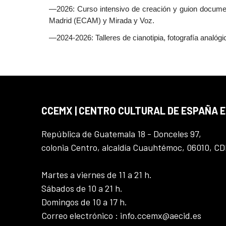
—2026: Curso intensivo de creación y guion documen
Madrid (ECAM) y Mirada y Voz.
—2024-2026: Talleres de cianotipia, fotografía analógic
CCEMX | CENTRO CULTURAL DE ESPAÑA 
República de Guatemala 18 - Donceles 97,
colonia Centro, alcaldía Cuauhtémoc, 06010, C
Martes a viernes de 11 a 21 h.
Sábados de 10 a 21 h.
Domingos de 10 a 17 h.
Correo electrónico : info.ccemx@aecid.es