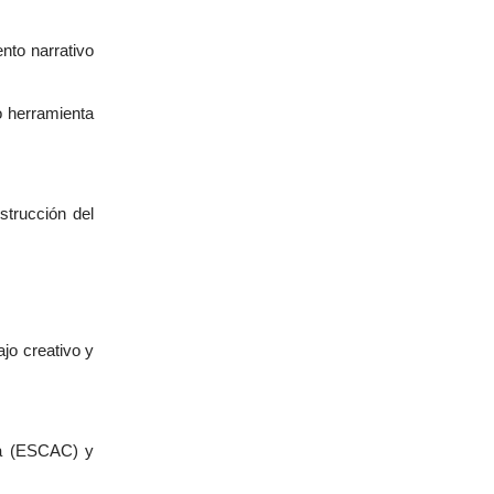
nto narrativo
o herramienta
strucción del
jo creativo y
uña (ESCAC) y