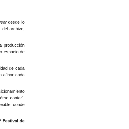
ueer
desde lo
 del archivo,
a producción
mo espacio de
tidad de cada
a afinar cada
icionamiento
cómo contar”,
lexible, donde
 Festival de