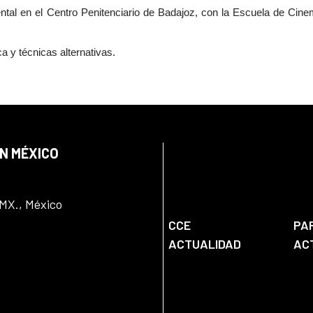
tal en el Centro Penitenciario de Badajoz, con la Escuela de Cine
a y técnicas alternativas.
EN MÉXICO
DMX., México
CCE
PA
ACTUALIDAD
AC