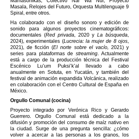
Mamasonikas, Colectivo Nar Wa Nur, Proyecto
Masala, Relojes del Futuro, Orquesta Multilenguaje 9
Spiral, entre otros.
Ha colaborado con el diseño sonoro y edición de
sonido para algunos proyectos cinematográficos:
documentales (
Red privada
, 2020 y
La búsqueda
,
2024), experimentales (
Lucrecia: la mujer de 8 ojos
,
2021), de ficción (
El norte sobre el vacío,
2021) y
series para plataformas de
streaming
. Actualmente
está a cargo de la producción técnica del Festival
Escénico Lu’um Puksi’k’al llevado a cabo
anualmente en Sotuta, en Yucatán, y también del
festival de animación expandida Volcánica, realizado
en colaboración con el Centro Cultural de España en
México.
Orgullo Comunal (cocina)
Proyecto integrado por Verónica Rico y Gerardo
Guerrero. Orgullo Comunal está dedicado a la
difusión y promoción del consumo de maíz nativo en
la ciudad. Surge de una pregunta sencilla: ¿cómo
volver a acercar a las personas a los granos, los