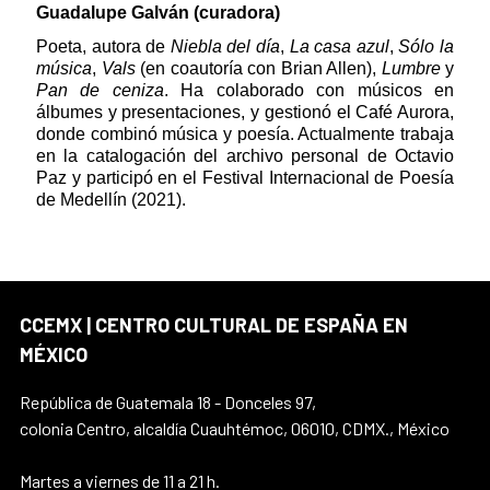
Guadalupe Galván (curadora)
Poeta, autora de
Niebla del día
,
La casa azul
,
Sólo la
música
,
Vals
(en coautoría con Brian Allen),
Lumbre
y
Pan de ceniza
. Ha colaborado con músicos en
álbumes y presentaciones, y gestionó el Café Aurora,
donde combinó música y poesía. Actualmente trabaja
en la catalogación del archivo personal de Octavio
Paz y participó en el Festival Internacional de Poesía
de Medellín (2021).
CCEMX | CENTRO CULTURAL DE ESPAÑA EN
MÉXICO
República de Guatemala 18 - Donceles 97,
colonia Centro, alcaldía Cuauhtémoc, 06010, CDMX., México
Martes a viernes de 11 a 21 h.