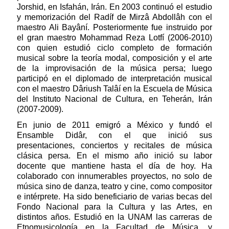
Jorshid, en Isfahán, Irán. En 2003 continuó el estudio
y memorización del Radíf de Mirzâ Abdollâh con el
maestro Ali Bayâní. Posteriormente fue instruido por
el gran maestro Mohammad Reza Lotfí (2006-2010)
con quien estudió ciclo completo de formación
musical sobre la teoría modal, composición y el arte
de la improvisación de la música persa; luego
participó en el diplomado de interpretación musical
con el maestro Dâriush Talâí en la Escuela de Música
del Instituto Nacional de Cultura, en Teherán, Irán
(2007-2009).
En junio de 2011 emigró a México y fundó el
Ensamble Didâr, con el que inició sus
presentaciones, conciertos y recitales de música
clásica persa. En el mismo año inició su labor
docente que mantiene hasta el día de hoy. Ha
colaborado con innumerables proyectos, no solo de
música sino de danza, teatro y cine, como compositor
e intérprete. Ha sido beneficiario de varias becas del
Fondo Nacional para la Cultura y las Artes, en
distintos años. Estudió en la UNAM las carreras de
Etnomusicología en la Facultad de Música, y