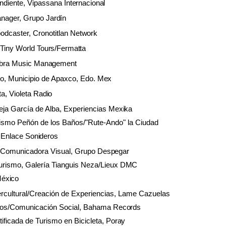
pendiente, Vipassana
Internacional
anager, Grupo
Jardín
odcaster, Cronotitlan
Network
 Tiny World
Tours/Fermatta
obra Music
Management
mo, Municipio de Apaxco, Edo.
Mex
a, Violeta
Radio
eja García de Alba, Experiencias
Mexika
ismo Peñón de los Baños/"Rute-Ando" la Ciudad
, Enlace
Sonideros
y Comunicadora Visual, Grupo
Despegar
rismo, Galería Tianguis Neza/Lieux
DMC
éxico
ercultural/Creación de Experiencias, Lame Cazuelas
ntos/Comunicación Social, Bahama
Records
ificada de Turismo en Bicicleta,
Poray