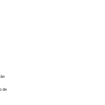
rán
so de