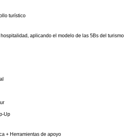
llo turístico
a hospitalidad, aplicando el modelo de las 5Bs del turismo
al
ur
op-Up
gica + Herramientas de apoyo