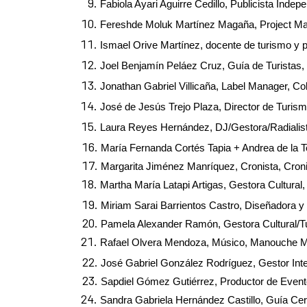
Fabiola Ayari Aguirre Cedillo, Publicista Inde
Fereshde Moluk Martínez Magaña, Project M
Ismael Orive Martínez, docente de turismo y p
Joel Benjamín Peláez Cruz, Guía de Turistas,
Jonathan Gabriel Villicaña, Label Manager, C
José de Jesús Trejo Plaza, Director de Turis
Laura Reyes Hernández, DJ/Gestora/Radialist
María Fernanda Cortés Tapia + Andrea de la T
Margarita Jiménez Manríquez, Cronista, Cron
Martha María Latapi Artigas, Gestora Cultural
Miriam Sarai Barrientos Castro, Diseñadora 
Pamela Alexander Ramón, Gestora Cultural/Tu
Rafael Olvera Mendoza, Músico, Manouche
M
José Gabriel González Rodríguez, Gestor Int
Sapdiel Gómez Gutiérrez, Productor de Eve
Sandra Gabriela Hernández Castillo, Guía Cert