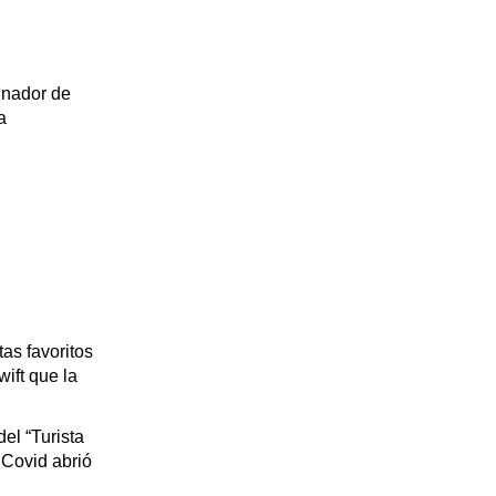
inador de
a
as favoritos
wift que la
el “Turista
 Covid abrió