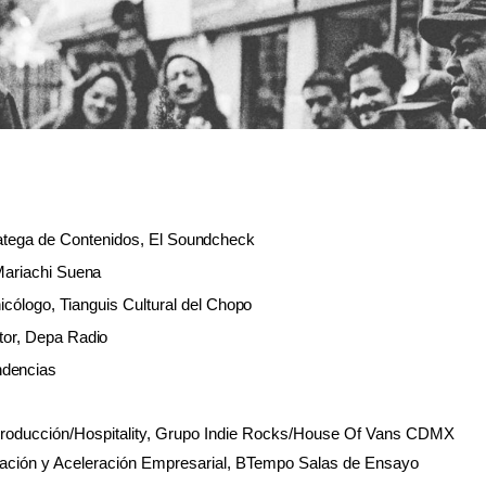
atega de Contenidos, El
Soundcheck
Mariachi
Suena
ólogo, Tianguis Cultural del
Chopo
ctor, Depa
Radio
ndencias
Producción/Hospitality, Grupo Indie Rocks/House Of Vans CDMX
eación y Aceleración Empresarial, BTempo Salas de Ensayo