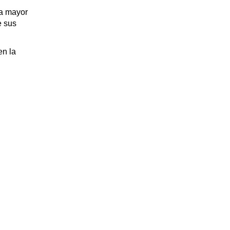
na mayor
e sus
en la