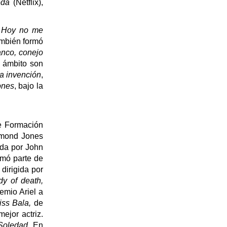
eda
(Netflix),
l
Hoy no me
ambién formó
nco, conejo
e ámbito son
la invención
,
ones
, bajo la
de Formación
smond Jones
gida por John
rmó parte de
, dirigida por
y of death,
emio Ariel a
iss Bala,
de
ejor actriz.
Soledad
. En