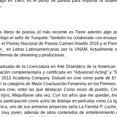
uga en 1983, es el punto de partida para explorar la subjet
o.
s libros de poesía, el más reciente es
Tiene adentro algo qu
 bajo el sello de Tusquets. También ha colaborado con ensayos
vo el Premio Nacional de Poesía Carmen Alardín 2018 y el Pre
r_ en Letras Latinoamericanas por la UNAM. Actualmente s
taformas de
streaming
y productoras.
raduada de la Licenciatura en Arte Dramático de la America
ción complementaria y certificada en “Advanced Acting” y “
e la 2012 Academy Company. Debutó en cine como parte de
El
en la categoría de Mejor Coactuación Femenina en los Premios A
para cine, entre las que destacan
Como novio de pueblo
,
Cin
 hijos
,
Maquíllame otra vez
,
Con los años que me quedan
,
In
su participación como actriz de doblaje en películas como
La li
hica, uno de sus primeros proyectos sería
La Familia P. Luche
e muy joven, además de otros contenidos de entretenimiento