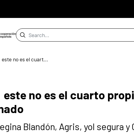
Search Bar
pánico o peligro_02: este no es el cuarto propio que habíamos imaginado
 este no es el cuarto prop
inado
Regina Blandón, Agris, yol segura y