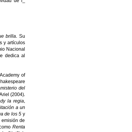
ividad de l_
e brilla
. Su
 y artículos
mio Nacional
e dedica al
n Academy of
Shakespeare
 misterio del
riel (2004).
dy la regia
,
vitación a un
ga de los 5
y
, emisión de
 como
Renta