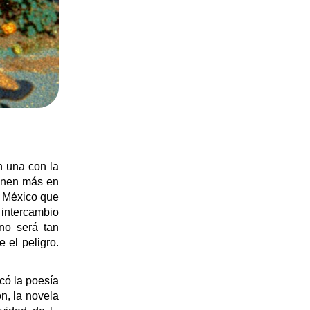
n una con la
ienen más en
e México que
 intercambio
no será tan
 el peligro.
có la poesía
n, la novela