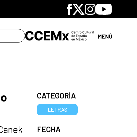
Facebook
X
Instagram
Youtube
MENÚ
io
CATEGORÍA
LETRAS
 Canek
FECHA