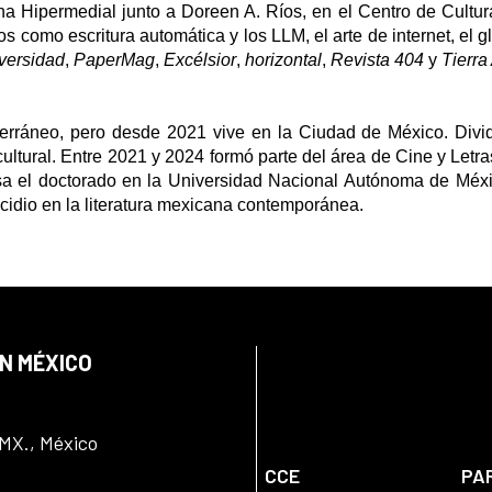
a Hipermedial junto a Doreen A. Ríos, en el Centro de Cultura
s como escritura automática y los LLM, el arte de internet, el gli
iversidad
,
PaperMag
,
Excélsior
,
horizontal
,
Revista 404
y
Tierra
erráneo, pero desde 2021 vive en la Ciudad de México. Divi
 cultural. Entre 2021 y 2024 formó parte del área de Cine y Letr
sa el doctorado en la Universidad Nacional Autónoma de Méx
icidio en la literatura mexicana contemporánea.
EN MÉXICO
DMX., México
CCE
PA