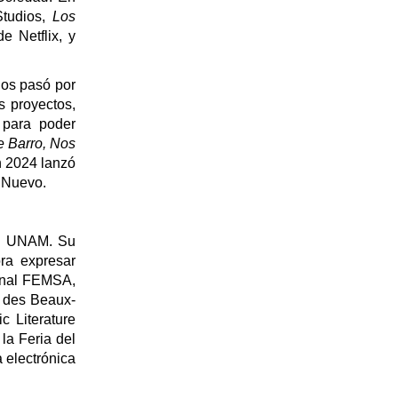
tudios,
Los
de Netflix, y
ios pasó por
s proyectos,
 para poder
 Barro, Nos
n 2024 lanzó
 Nuevo.
 la UNAM. Su
ra expresar
ienal FEMSA,
e des Beaux-
c Literature
la Feria del
 electrónica