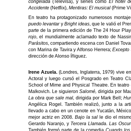
congelada
(Televisa), y series como
El hotel d
Accidente
(Netflix),
Mentiras: El musical
(Prime V
En teatro ha protagonizado numerosos montaj
puedo levantar
y
Bright ideas
, que le valió el P
parte de la primera edición de The 24 Hour Play
rojo
, el mundialmente aclamado texto de Nassi
Parásitos
, compartiendo escena con Daniel Tova
con Marina de Tavira y Alfonso Herrera;
Excepto 
dirección de Alonso Íñiguez.
Irene Azuela.
(Londres, Inglaterra, 1979) vive 
Actoral y luego cursó el Posgrado en Teatro 
School of Mime and Physical Theatre. En teatro
Malkovich. Le siguieron
Salomé,
dirigida por Ma
La obra que sale mal,
dirigida por Mark Bell;
Hu
Angélica Rogel. También realizó, junto a la 
llevado a cabo en un cenote en Yucatán, México
mejor actriz en 2008.
Bajo la sal
le dio el mism
Gerardo Naranjo, y
Tercera Llamada
.
Las Oscur
También formó parte de la comedia
Cuando los 