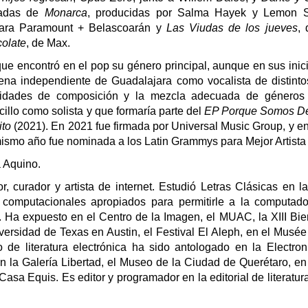
oradas de
Monarca
, producidas por Salma Hayek y Lemon S
ara Paramount + Belascoarán y
Las Viudas de los jueves
, 
olate
, de Max.
ue encontró en el pop su género principal, aunque en sus inic
scena independiente de Guadalajara como vocalista de distinto
cidades de composición y la mezcla adecuada de géneros
cillo como solista y que formaría parte del
EP Porque Somos De
ito
(2021). En 2021 fue firmada por Universal Music Group, y e
mismo año fue nominada a los Latin Grammys para Mejor Artista
 Aquino.
r, curador y artista de internet. Estudió Letras Clásicas en
 computacionales apropiados para permitirle a la computado
. Ha expuesto en el Centro de la Imagen, el MUAC, la XIII B
niversidad de Texas en Austin, el Festival El Aleph, en el Musé
 de literatura electrónica ha sido antologado en la Electroni
 la Galería Libertad, el Museo de la Ciudad de Querétaro, en 
sa Equis. Es editor y programador en la editorial de literatura