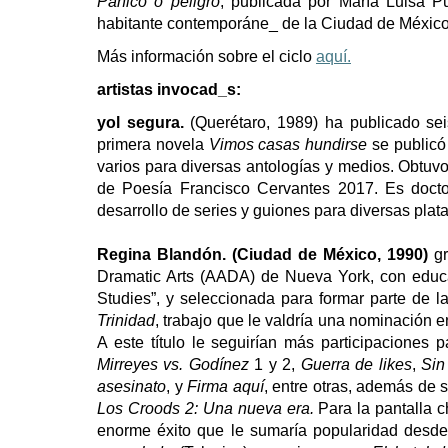
Pánico o peligro
, publicada por María Luisa P
habitante contemporáne_ de la Ciudad de Méxic
Más información sobre el ciclo
aquí.
artistas invocad_s:
yol segura.
(Querétaro, 1989)
ha publicado sei
primera novela
Vimos casas hundirse
se publicó
varios para diversas antologías y medios. Obtu
de Poesía Francisco Cervantes 2017. Es docto
desarrollo de series y guiones para diversas pla
Regina Blandón. (Ciudad de México, 1990)
g
Dramatic Arts (AADA) de Nueva York, con educa
Studies”, y seleccionada para formar parte d
Trinidad
, trabajo que le valdría una nominación 
A este título le seguirían más participaciones 
Mirreyes vs. Godínez
1 y 2,
Guerra de likes
,
Sin
asesinato
, y
Firma aquí
, entre otras, además de 
Los Croods 2: Una nueva era.
Para la pantalla c
enorme éxito que le sumaría popularidad desd