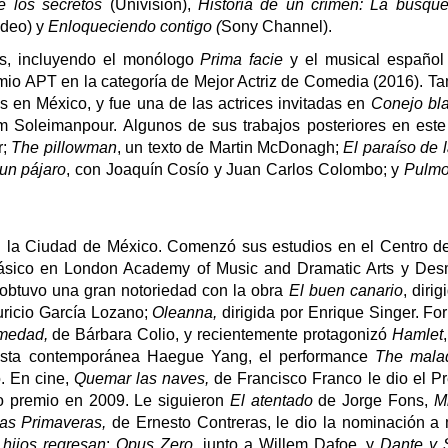
e los secretos
(Univisión),
Historia de un crimen: La búsqu
ideo) y
Enloqueciendo contigo (
Sony Channel).
es, incluyendo el monólogo
Prima facie
y el musical españo
remio APT en la categoría de Mejor Actriz de Comedia (2016). T
s en México, y fue una de las actrices invitadas en
Conejo bla
m Soleimanpour. Algunos de sus trabajos posteriores en est
r;
The pillowman
, un texto de Martin McDonagh;
El paraíso de 
un pájaro
, con Joaquín Cosío y Juan Carlos Colombo; y
Pulm
en la Ciudad de México. Comenzó sus estudios en el Centro 
Clásico en London Academy of Music and Dramatic Arts y De
 obtuvo una gran notoriedad con la obra
El buen canario
, diri
uricio García Lozano;
Oleanna,
dirigida por Enrique Singer. Fo
medad,
de Bárbara Colio, y recientemente protagonizó
Hamlet
artista contemporánea Haegue Yang, el performance
The malad
. En cine,
Quemar las naves,
de Francisco Franco le dio el Pr
o premio en 2009. Le siguieron
El atentado
de Jorge Fons,
M
as Primaveras,
de Ernesto Contreras, le dio la nominación a m
hijos regresan
;
Opus Zero
, junto a Willem Dafoe, y
Dante y 