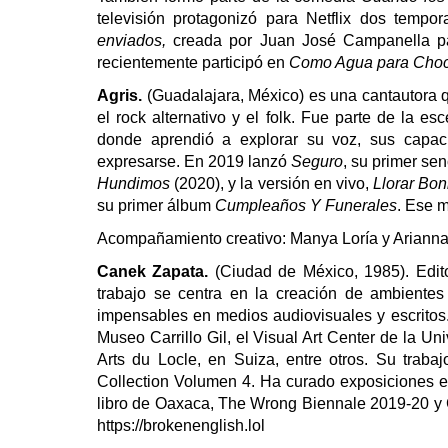
televisión protagonizó para Netflix dos temp
enviados,
creada por Juan José Campanella p
recientemente participó en
Como Agua para Choc
Agris.
(Guadalajara, México) es una cantautora q
el rock alternativo y el folk. Fue parte de la e
donde aprendió a explorar su voz, sus capa
expresarse. En 2019 lanzó
Seguro
, su primer sen
Hundimos
(2020), y la versión en vivo,
Llorar Bon
su primer álbum
Cumpleaños Y Funerales
. Ese 
Acompañamiento creativo: Manya Loría y Arianna
Canek Zapata.
(Ciudad de México, 1985). Edito
trabajo se centra en la creación de ambientes
impensables en medios audiovisuales y escritos
Museo Carrillo Gil, el Visual Art Center de la U
Arts du Locle, en Suiza, entre otros. Su trabajo
Collection Volumen 4. Ha curado exposiciones en
libro de Oaxaca, The Wrong Biennale 2019-20 y Ca
https://brokenenglish.lol