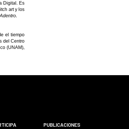
 Digital. Es
tch art y los
 Adentro
.
de el tiempo
as del Centro
ico (UNAM),
RTICIPA
PUBLICACIONES