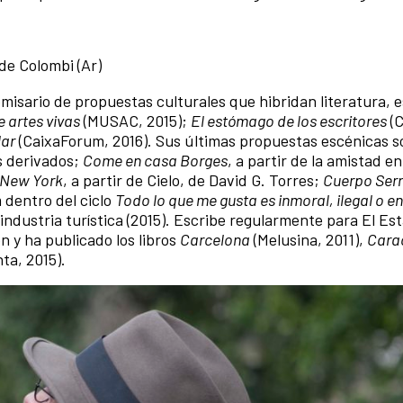
de Colombi (Ar)
comisario de propuestas culturales que hibridan literatura, 
e artes vivas
(MUSAC, 2015);
El estómago de los escritores
(
lar
(CaixaForum, 2016). Sus últimas propuestas escénicas 
us derivados;
Come en casa Borges
, a partir de la amistad e
 New York
, a partir de Cielo, de David G. Torres;
Cuerpo Ser
 dentro del ciclo
Todo lo que me gusta es inmoral, ilegal o 
 industria turí­stica (2015). Escribe regularmente para El Es
n y ha publicado los libros
Carcelona
(Melusina, 2011),
Cara
ta, 2015).