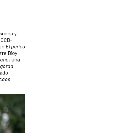
escena y
CCCB-
son
El perico
ntre Bioy
rano
, una
engorda
tado
caos