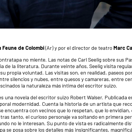
 Feune de Colombi
(Ar) y por el director de teatro
Marc Ca
contratapa no miente. Las notas de Carl Seelig sobre sus P
a de la literatura. Durante veinte años, Seelig visita regul
 su propia voluntad. Las visitas son, en realidad, paseos po
entre silencios y nubes, entre quesos y camareras, entre ce
scinados la naturaleza más í­ntima del escritor suizo.
s una novela del escritor suizo Robert Walser. Publicada e
poral modernidad. Cuenta la historia de un artista que reco
 se encuentra con vecinos que lo respetan, que lo envidian, 
ntras tanto, el curioso personaje va soltando en primera pe
do no le interesan. Su punto de vista es radicalmente dis
upa se posa sobre los detalles más insignificantes, magnific