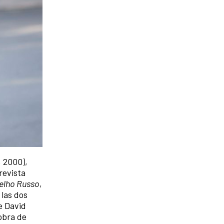
, 2000),
revista
elho Russo
,
 las dos
e David
obra de