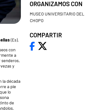
ORGANIZAMOS CON
MUSEO UNIVERSITARIO DEL
CHOPO
COMPARTIR
ellas
(Es).
aseos con
armente a
r senderos,
rvezas y
n la década
rre a pie
que lo
rsona
tinto de
ándolos.