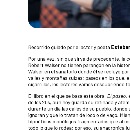
Recorrido guiado por el actor y poeta
Esteban
Por una vez, sin que sirva de precedente, la 
Robert Walser no tienen parangón en la histori
Walser en el sanatorio donde él se recluye por
valles y montañas suizas; paseos en los que, 
cigarrillos, los lectores vamos descubriendo fa
El libro en el que se basa esta obra,
El paseo,
e
de los 20s, aún hoy guarda su refinada y atem
durante un dí­a las calles de su pueblo, donde
ignoran y que lo tratan de loco o de vago. Mie
hipnóticos monólogos fragmentados que al mun
todo lo que lo rodea; por eso, su anacrónica l