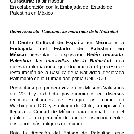
Curaduría:
Taisir Hasbun
En colaboración con la Embajada del Estado de
Palestina en México
𝑩𝒆𝒍é𝒏 𝒓𝒆𝒏𝒂𝒄𝒊𝒅𝒂. 𝑷𝒂𝒍𝒆𝒔𝒕𝒊𝒏𝒂: 𝒍𝒂𝒔 𝒎𝒂𝒓𝒂𝒗𝒊𝒍𝒍𝒂𝒔 𝒅𝒆 𝒍𝒂 𝑵𝒂𝒕𝒊𝒗𝒊𝒅𝒂𝒅
El
Centro Cultural de España en México
y
la
Embajada del Estado de Palestina en
México
presentan la exposición
Belén renacida.
Palestina: las maravillas de la Natividad
, una
muestra internacional que documenta el proceso de
restauración de la Basílica de la Natividad, declarada
Patrimonio de la Humanidad por la UNESCO.
Presentada por primera vez en los Museos Vaticanos
en 2019 y exhibida posteriormente en diversos
recintos culturales de Europa, así como en
Washington, D.C. y Santiago de Chile, la exposición
llega a la Ciudad de México para compartir con el
público la recuperación de uno de los monumentos
cristianos más antiguos del mundo.
Bajo la dirección del Estado de Palestina, este