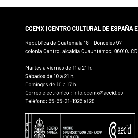
CCEMX | CENTRO CULTURAL DE ESPAÑA 
República de Guatemala 18 - Donceles 97,
colonia Centro, alcaldía Cuauhtémoc, 06010, C
Martes a viernes de 11 a 21 h.
Sábados de 10 a 21 h.
Domingos de 10 a 17 h.
Correo electrónico : info.ccemx@aecid.es
Teléfono: 55-55-21-1925 al 28