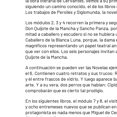
la obra literaria de Cervantes, vemos a su pr
siguiendo un camino conocido, el de los libros 
Los trabajos de Persiles y Sigismunda, la novel
Los módulos 2, 3 y 4 recorren la primera y se
Don Quijote de la Mancha y Sancho Panza, porq
mitad a caballero y escudero si no se hubiera 
Caballero de la Blanca Luna, porque, la dama e
magníficos representando un papel teatral ant
que ver con ellos. Los seis personajes invitan 
Quijote de la Mancha.
A continuación se pueden ver las Novelas ejemp
el 6. Contienen cuatro retratos y sus trucos: Ri
y él entre frascos de vidrio. Y luego aparece b
arte. Y a su vera, dos perros que hablan: Cip
comprobarán que es cierto tal prodigio.
En los siguientes libros, el módulo 7 y 8, el v
y ocho entremeses nuevos que se publican en 1
protagonista es nada menos que Miguel de Cerv