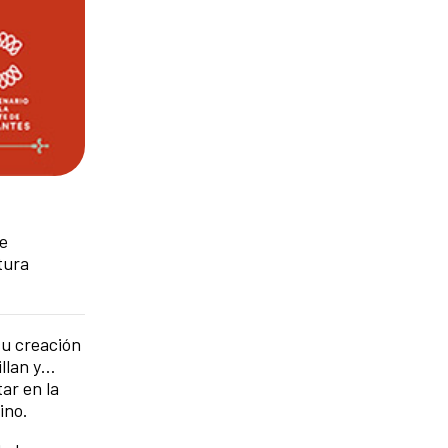
ue
tura
su creación
illan y…
ar en la
ino.