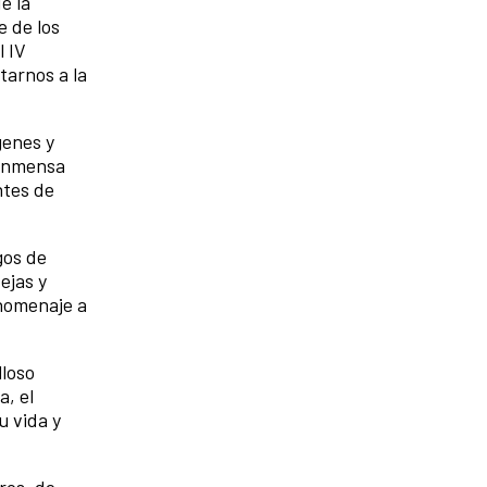
e la
e de los
l IV
tarnos a la
genes y
a inmensa
ntes de
gos de
ejas y
 homenaje a
lloso
, el
u vida y