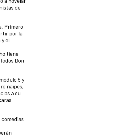
ó a novelar
onistas de
a. Primero
tir por la
 y el
ho tiene
a todos Don
 módulo 5 y
tre naipes,
acias a su
caras,
ho comedias
serán