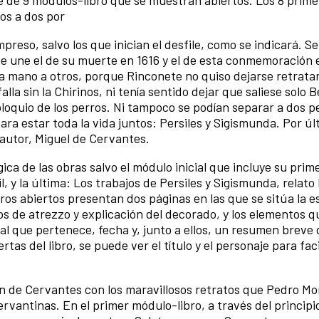
e de 9 módulos-libro que se muestran abiertos. Los 8 prime
dos a dos por
reso, salvo los que inician el desfile, como se indicará. Se
e une el de su muerte en 1616 y el de esta conmemoración 
a mano a otros, porque Rinconete no quiso dejarse retratar
alla sin la Chirinos, ni tenía sentido dejar que saliese solo 
oloquio de los perros. Ni tampoco se podían separar a dos p
ara estar toda la vida juntos: Persiles y Sigismunda. Por úl
autor, Miguel de Cervantes.
ca de las obras salvo el módulo inicial que incluye su prim
l, y la última: Los trabajos de Persiles y Sigismunda, relato
ros abiertos presentan dos páginas en las que se sitúa la e
s de atrezzo y explicación del decorado, y los elementos q
o al que pertenece, fecha y, junto a ellos, un resumen breve 
as del libro, se puede ver el título y el personaje para facil
ción de Cervantes con los maravillosos retratos que Pedro M
rvantinas. En el primer módulo-libro, a través del principio