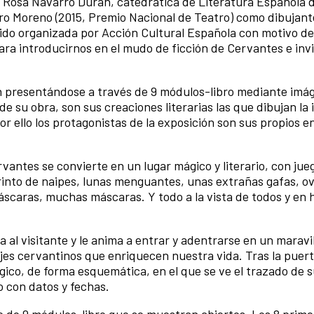
 Rosa Navarro Durán, catedrática de Literatura Española d
ro Moreno (2015, Premio Nacional de Teatro) como dibujant
sido organizada por Acción Cultural Española con motivo de
ara introducirnos en el mudo de ficción de Cervantes e invi
an presentándose a través de 9 módulos-libro mediante imá
 de su obra, son sus creaciones literarias las que dibujan l
or ello los protagonistas de la exposición son sus propios e
vantes se convierte en un lugar mágico y literario, con jue
berinto de naipes, lunas menguantes, unas extrañas gafas, ov
áscaras, muchas máscaras. Y todo a la vista de todos y en
a al visitante y le anima a entrar y adentrarse en un maravi
es cervantinos que enriquecen nuestra vida. Tras la puerta
gico, de forma esquemática, en el que se ve el trazado de s
io con datos y fechas.