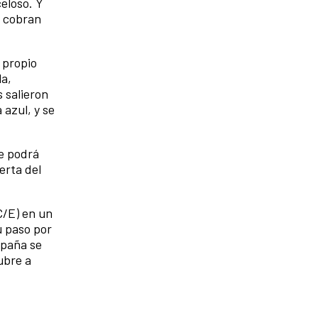
celoso. Y
e cobran
 propio
la,
 salieron
 azul, y se
te podrá
erta del
C/E) en un
u paso por
spaña se
ubre a