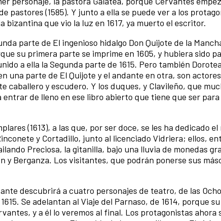
imer personaje, la pastora Galatea, porque Cervantes empez
de pastores (1585). Y junto a ella se puede ver a los protag
a bizantina que vio la luz en 1617, ya muerto el escritor.
gunda parte de El ingenioso hidalgo Don Quijote de la Manch
ue su primera parte se imprime en 1605, y hubiera sido par
unido a ella la Segunda parte de 1615. Pero también Dorotea
n una parte de El Quijote y el andante en otra, son actores
e caballero y escudero. Y los duques, y Clavileño, que muc
a entrar de lleno en ese libro abierto que tiene que ser par
lares (1613), a las que, por ser doce, se les ha dedicado el
nconete y Cortadillo, junto al licenciado Vidriera; ellos, en
ailando Preciosa, la gitanilla, bajo una lluvia de monedas gr
ión y Berganza. Los visitantes, que podrán ponerse sus más
isitante descubrirá a cuatro personajes de teatro, de las Oc
615. Se adelantan al Viaje del Parnaso, de 1614, porque su
antes, y a él lo veremos al final. Los protagonistas ahora 