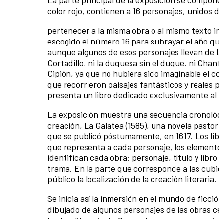
La parte principal de la exposición se compon
color rojo, contienen a 16 personajes, unidos 
pertenecer a la misma obra o al mismo texto imp
escogido el número 16 para subrayar el año qu
aunque algunos de esos personajes llevan de l
Cortadillo, ni la duquesa sin el duque, ni Chanf
Cipión, ya que no hubiera sido imaginable el c
que recorrieron paisajes fantásticos y reales p
presenta un libro dedicado exclusivamente al 
La exposición muestra una secuencia cronológi
creación, La Galatea (1585), una novela pastori
que se publicó póstumamente, en 1617. Los lib
que representa a cada personaje, los elemento
identifican cada obra: personaje, título y libr
trama. En la parte que corresponde a las cubiert
público la localización de la creación literaria.
Se inicia así la inmersión en el mundo de fic
dibujado de algunos personajes de las obras ce