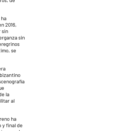
ros, de
 ha
en 2016,
 sin
Berganza sin
eregrinos
timo, se
era
 bizantino
scenografía
ue
de la
itar al
oreno ha
 y final de