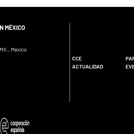
EN MÉXICO
DMX., México
CCE
PA
ACTUALIDAD
EV