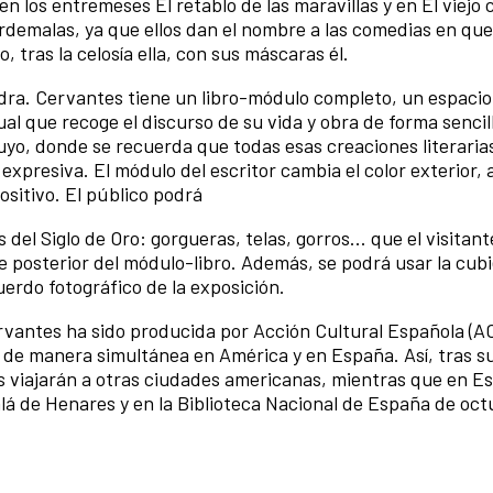
n los entremeses El retablo de las maravillas y en El viejo 
rdemalas, ya que ellos dan el nombre a las comedias en qu
, tras la celosía ella, con sus máscaras él.
edra. Cervantes tiene un libro-módulo completo, un espacio
l que recoge el discurso de su vida y obra de forma sencil
uyo, donde se recuerda que todas esas creaciones literarias
xpresiva. El módulo del escritor cambia el color exterior, a
ositivo. El público podrá
del Siglo de Oro: gorgueras, telas, gorros... que el visitan
e posterior del módulo-libro. Además, se podrá usar la cubi
uerdo fotográfico de la exposición.
rvantes ha sido producida por Acción Cultural Española (A
 de manera simultánea en América y en España. Así, tras s
s viajarán a otras ciudades americanas, mientras que en E
alá de Henares y en la Biblioteca Nacional de España de oct