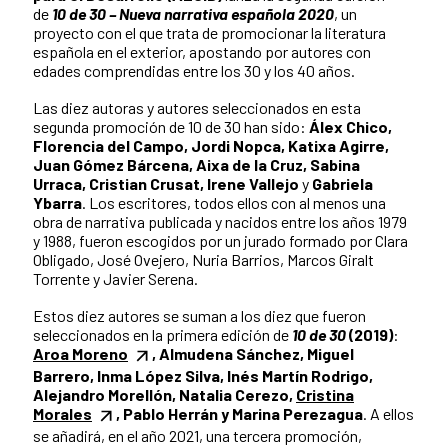
de
10 de 30 – Nueva narrativa española 2020
, un
proyecto con el que trata de promocionar la literatura
española en el exterior, apostando por autores con
edades comprendidas entre los 30 y los 40 años.
Las diez autoras y autores seleccionados en esta
segunda promoción de 10 de 30 han sido:
Álex Chico,
Florencia del Campo, Jordi Nopca, Katixa Agirre,
Juan Gómez Bárcena, Aixa de la Cruz, Sabina
Urraca, Cristian Crusat, Irene Vallejo
y
Gabriela
Ybarra
. Los escritores, todos ellos con al menos una
obra de narrativa publicada y nacidos entre los años 1979
y 1988, fueron escogidos por un jurado formado por Clara
Obligado, José Ovejero, Nuria Barrios, Marcos Giralt
Torrente y Javier Serena.
Estos diez autores se suman a los diez que fueron
seleccionados en la primera edición de
10 de 30
(2019)
:
Aroa Moreno
, Almudena Sánchez, Miguel
Barrero, Inma López Silva, Inés Martín Rodrigo,
Alejandro Morellón, Natalia Cerezo,
Cristina
Morales
, Pablo Herrán y Marina Perezagua
. A ellos
se añadirá, en el año 2021, una tercera promoción,