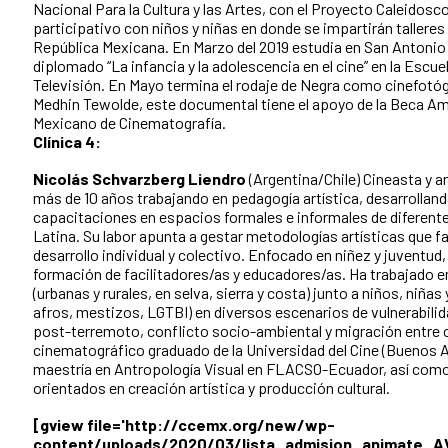
Nacional Para la Cultura y las Artes, con el Proyecto Caleidosc
participativo con niños y niñas en donde se impartirán talleres
República Mexicana. En Marzo del 2019 estudia en San Antonio 
diplomado “La infancia y la adolescencia en el cine” en la Escue
Televisión. En Mayo termina el rodaje de Negra como cinefotóg
Medhin Tewolde, este documental tiene el apoyo de la Beca Amb
Mexicano de Cinematografía.
Clínica 4:
Nicolás Schvarzberg Liendro
(Argentina/Chile) Cineasta y a
más de 10 años trabajando en pedagogía artística, desarrolland
capacitaciones en espacios formales e informales de diferent
Latina. Su labor apunta a gestar metodologías artísticas que f
desarrollo individual y colectivo. Enfocado en niñez y juventud,
formación de facilitadores/as y educadores/as. Ha trabajado e
(urbanas y rurales, en selva, sierra y costa) junto a niños, niñas
afros, mestizos, LGTBI) en diversos escenarios de vulnerabil
post-terremoto, conflicto socio-ambiental y migración entre o
cinematográfico graduado de la Universidad del Cine (Buenos A
maestría en Antropología Visual en FLACSO-Ecuador, así com
orientados en creación artística y producción cultural.
[gview file='http://ccemx.org/new/wp-
content/uploads/2020/03/lista_admision_animate_