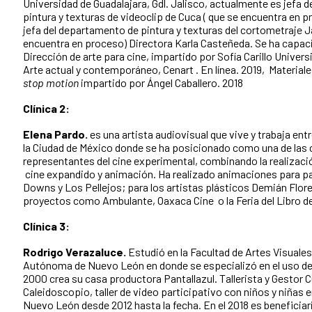
Universidad de Guadalajara, Gdl. Jalisco, actualmente es jefa 
pintura y texturas de videoclip de Cuca ( que se encuentra en 
jefa del departamento de pintura y texturas del cortometraje J
encuentra en proceso) Directora Karla Casteñeda. Se ha capac
Dirección de arte para cine, impartido por Sofía Carillo Univers
Arte actual y contemporáneo, Cenart . En línea. 2019, Materiale
stop motion
impartido por Ángel Caballero. 2018
Clínica 2:
Elena Pardo.
es una artista audiovisual que vive y trabaja ent
la Ciudad de México donde se ha posicionado como una de las 
representantes del cine experimental, combinando la realizac
cine expandido y animación. Ha realizado animaciones para pa
Downs y Los Pellejos; para los artistas plásticos Demián Flore
proyectos como Ambulante, Oaxaca Cine o la Feria del Libro d
Clínica 3:
Rodrigo Verazaluce.
Estudió en la Facultad de Artes Visuales
Autónoma de Nuevo León en donde se especializó en el uso de l
2000 crea su casa productora Pantallazul. Tallerista y Gestor C
Caleidoscopio, taller de video participativo con niños y niñas 
Nuevo León desde 2012 hasta la fecha. En el 2018 es beneficia