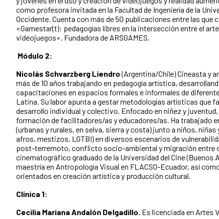
y jóvenes en el uso y creación de videojuegos y realidad aumen
como profesora invitada en la Facultad de Ingeniería de la Un
Occidente. Cuenta con más de 50 publicaciones entre las que ca
«Gamestar(t): pedagogías libres en la intersección entre el arte,
videojuegos». Fundadora de ARSGAMES.
Módulo 2:
Nicolás Schvarzberg Liendro
(Argentina/Chile) Cineasta y a
más de 10 años trabajando en pedagogía artística, desarrolland
capacitaciones en espacios formales e informales de diferent
Latina. Su labor apunta a gestar metodologías artísticas que f
desarrollo individual y colectivo. Enfocado en niñez y juventud,
formación de facilitadores/as y educadores/as. Ha trabajado e
(urbanas y rurales, en selva, sierra y costa) junto a niños, niñas
afros, mestizos, LGTBI) en diversos escenarios de vulnerabil
post-terremoto, conflicto socio-ambiental y migración entre o
cinematográfico graduado de la Universidad del Cine (Buenos A
maestría en Antropología Visual en FLACSO-Ecuador, así com
orientados en creación artística y producción cultural.
Clínica 1:
Cecilia Mariana Andalón Delgadillo.
Es licenciada en Artes V