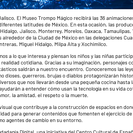
Jalisco. El Museo Trompo Mágico recibirá las 36 animacione
 diferentes latitudes de México. En esta ocasión, las produ
 Hidalgo, Jalisco, Monterrey, Morelos, Oaxaca, Tamaulipas,
s alrededor de la Ciudad de México en las delegaciones Cu
reras, Miguel Hidalgo, Milpa Alta y Xochimilco.
os a lo que interesa y piensan los niños y las niñas partici
realidad cotidiana. Gracias a su imaginación, personajes 
tásticos saldrán a nuestro encuentro. Conoceremos las ley
 dioses, guerreros, brujas o diablos protagonizarán histor
diversos que nos llevarán desde una pequeña cocina hasta l
ayudarán a entender cómo usan la tecnología en su vida cot
or, la amistad, el respeto o la muerte.
isual que contribuye a la construcción de espacios en don
vidad para generar contenidos que fomenten el ejercicio de 
omo agentes de cambio en su entorno.
dadanía Digital, una iniciativa del Centro Cultural de Espa