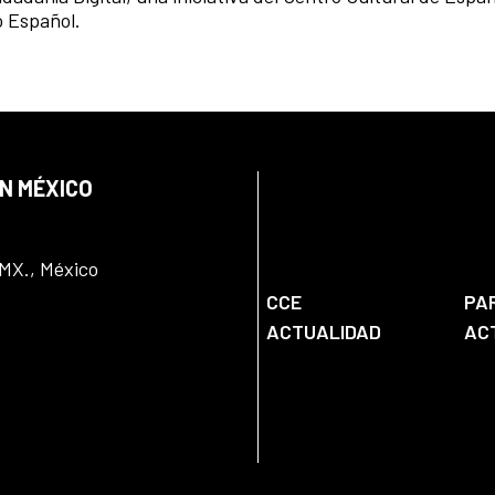
o Español.
EN MÉXICO
DMX., México
CCE
PA
ACTUALIDAD
AC