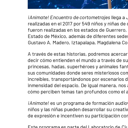
¡Anímate! Encuentro de cortometrajes
llega a 
realizadas en el 2017 por 549 niños y niñas de
fueron realizadas en los estados de Guerrero,
Estado de México, además de diferentes sede
Gustavo A. Madero, Iztapalapa, Magdalena Cont
A través de estas historias, podremos acercarn
decir cómo entienden el mundo a través de su 
princesas, hadas, superhéroes y animales fan
sus comunidades donde seres misteriosos como
increíbles, transportándonos por escenarios 
inmensidad del espacio. De igual manera, nos 
cómo perciben temas tan profundos como el am
¡Anímate!
es un programa de formación audiov
niños y las niñas pueden desarrollar su creati
de expresión e incentiven su participación c
Este programa es parte del Laboratorio de Ciu