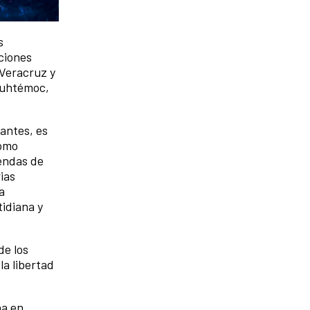
s
cciones
 Veracruz y
auhtémoc,
pantes, es
como
endas de
ias
a
idiana y
de los
la libertad
ña en