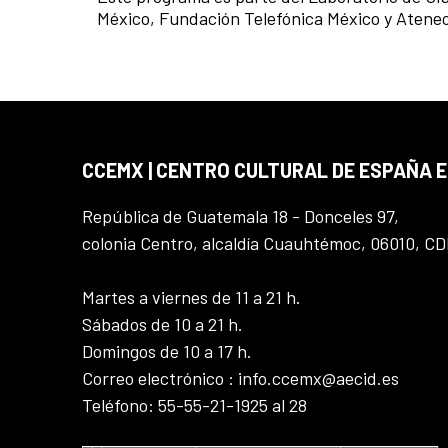
México, Fundación Telefónica México y Atene
CCEMX | CENTRO CULTURAL DE ESPAÑA 
República de Guatemala 18 - Donceles 97,
colonia Centro, alcaldía Cuauhtémoc, 06010, C
Martes a viernes de 11 a 21 h.
Sábados de 10 a 21 h.
Domingos de 10 a 17 h.
Correo electrónico : info.ccemx@aecid.es
Teléfono: 55-55-21-1925 al 28