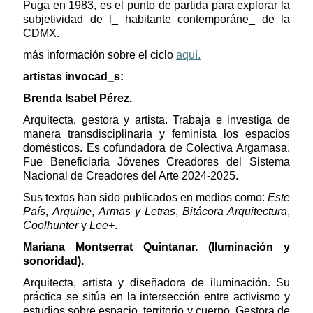
Puga en 1983, es el punto de partida para explorar la
subjetividad de l_ habitante contemporáne_ de la
CDMX.
más información sobre el ciclo
aquí.
artistas invocad_s:
Brenda Isabel Pérez.
Arquitecta, gestora y artista. Trabaja e investiga de
manera transdisciplinaria y feminista los espacios
domésticos. Es cofundadora de Colectiva Argamasa.
Fue Beneficiaria Jóvenes Creadores del Sistema
Nacional de Creadores del Arte 2024-2025.
Sus textos han sido publicados en medios como:
Este
País
,
Arquine
,
Armas y Letras
,
Bitácora Arquitectura
,
Coolhunter
y
Lee+
.
Mariana Montserrat Quintanar. (Iluminación y
sonoridad).
Arquitecta, artista y diseñadora de iluminación. Su
práctica se sitúa en la intersección entre activismo y
estudios sobre espacio, territorio y cuerpo. Gestora de