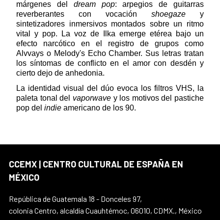
márgenes del
dream pop
: arpegios de guitarras
reverberantes con vocación
shoegaze
y
sintetizadores inmersivos montados sobre un ritmo
vital y pop. La voz de Ilka emerge etérea bajo un
efecto narcótico en el registro de grupos como
Alvvays o Melody's Echo Chamber. Sus letras tratan
los síntomas de conflicto en el amor con desdén y
cierto dejo de anhedonia.
La identidad visual del dúo evoca los filtros VHS, la
paleta tonal del
vaporwave
y los motivos del pastiche
pop del
indie
americano de los 90.
CCEMX | CENTRO CULTURAL DE ESPAÑA EN
MÉXICO
República de Guatemala 18 - Donceles 97,
colonia Centro, alcaldía Cuauhtémoc, 06010, CDMX., México