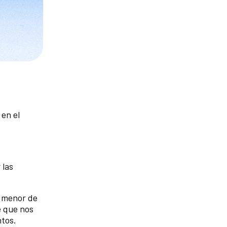
en el
 las
a menor de
e que nos
ntos.