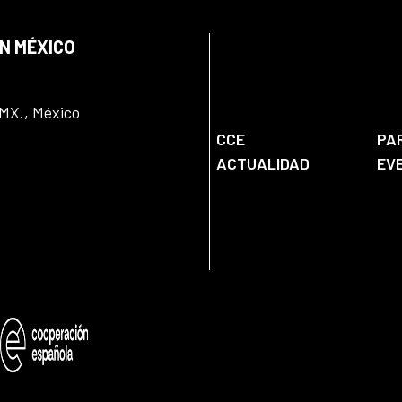
EN MÉXICO
DMX., México
CCE
PA
ACTUALIDAD
EV