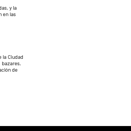
as, y la
n en las
e la Ciudad
, bazares,
ación de