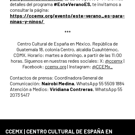
detalles del programa
#EsteVeranoES,
te invitamos a
consultar la página:
https://ccemx.org/evento/este-verano_es-para-
ninas-y-ninos/
***
Centro Cultural de España en México. República de
Guatemala 18, colonia Centro, alcaldía Cuauhtémoc,
CDMX. Horario: martes a domingo, a partir de las 11:00
horas. Síguenos en nuestras redes sociales: X:
@ccemx
|
Facebook:
ccemx.org
| Instagram:
@CCEMx_
Contactos de prensa:
Coordinadora General de
Comunicación:
Nairobi Medina
, WhatsApp 55 5509 1884
Atención a Medios:
Viridiana Contreras
, WhatsApp 55
2073 5417
CCEMX | CENTRO CULTURAL DE ESPAÑA EN