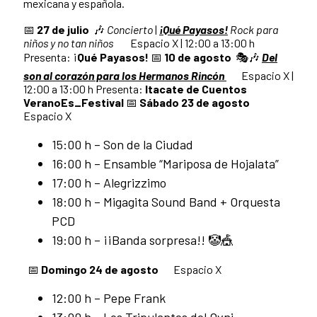
mexicana y española.
📅
27 de julio
🎶
Concierto
|
¡Qué Payasos!
Rock para
niños y no tan niños
Espacio X | 12:00 a 13:00 h
Presenta: ¡
Qué Payasos!
📅
10 de agosto
🎭🎶
Del
son al corazón para los Hermanos Rincón
Espacio X |
12:00 a 13:00 h Presenta:
Itacate de Cuentos
VeranoEs_Festival
📅
Sábado 23 de agosto
Espacio X
15:00 h – Son de la Ciudad
16:00 h – Ensamble “Mariposa de Hojalata”
17:00 h – Alegrizzimo
18:00 h – Migagita Sound Band + Orquesta
PCD
19:00 h – ¡¡Banda sorpresa!! 🤡🎪
📅
Domingo 24 de agosto
Espacio X
12:00 h – Pepe Frank