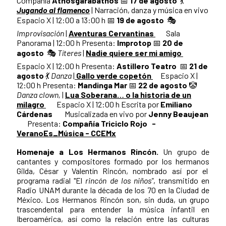
Compañía
Athosgarabathos
📅
17 de agosto
💃
Jugando al flamenco
| Narración, danza y música en vivo
Espacio X | 12:00 a 13:00 h 📅
19 de agosto
🎭
Improvisación
|
Aventuras Cervantinas
Sala
Panorama | 12:00 h Presenta:
Improtop
📅
20 de
agosto
🎭
Títeres
|
Nadie quiere ser mi amigo
Espacio X | 12:00 h Presenta:
Astillero Teatro
📅
21 de
agosto
💃
Danza
|
Gallo verde copetón
Espacio X |
12:00 h Presenta:
Mandinga Mar
📅
22 de agosto
🤡
Danza clown,
|
Lua Soberana… o la historia de un
milagro
Espacio X | 12:00 h Escrita por
Emiliano
Cárdenas
Musicalizada en vivo por
Jenny Beaujean
Presenta:
Compañía Triciclo Rojo
-
VeranoEs_Música - CCEMx
Homenaje a Los Hermanos Rincón.
Un grupo de
cantantes y compositores formado por los hermanos
Gilda, César y Valentín Rincón, nombrado así por el
programa radial "El
rincón de los niños"
, transmitido en
Radio UNAM durante la década de los 70 en la Ciudad de
México. Los Hermanos Rincón son, sin duda, un grupo
trascendental para entender la música infantil en
Iberoamérica, así como la relación entre las culturas