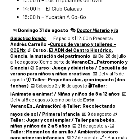
13:00 h – Los Tripulantes del Ovni
14:00 h – El Club Calacas
15:00 h – Yucatán A Go-Go
📅
Domingo 31 de agosto
🎭
Doctor Misterio y la
Galáctica Banda
Espacio X | 12:00 h Presenta:
Andrés Carreño
-
Cursos de verano y talleres -
CCEMx
🔬
Curso:
El ADN del Centro Histórico.
Ciencia, la mutación del patrimonio
📅 Del 28 de julio
al 1 de agosto (Como parte de
VeranoEs_Patromonio y
Ciencia
) 🎨
Curso:
Juega y diviértete / Escuelita de
verano para niños y niñas creativas
📅 Del 4 al 15 de
agosto 🦋
Taller:
Pequeñas alas, gran impacto (dos
fechas)
📅
Sábados 2
y
16 de agosto
🎬
Taller:
¡Anímate a animar! / Niñas y niños de 8 a 12 años
📅
Del 4 al 8 de agosto (como parte de
Este
VeranoEs_Animación
)
☀️
Taller:
Recolectando
rayos de sol / Primera Infancia
📅 9 de agosto 🌿
Taller:
Jugar y contemplar / Taller para bebés,
niñas y niños de 2 a 5 años
📅 21 de agosto 👶🏻
Taller:
Momentos de arrullo / Ambiente sonoro
para primeras infancias
📅 22 de agosto 🔗: Para más