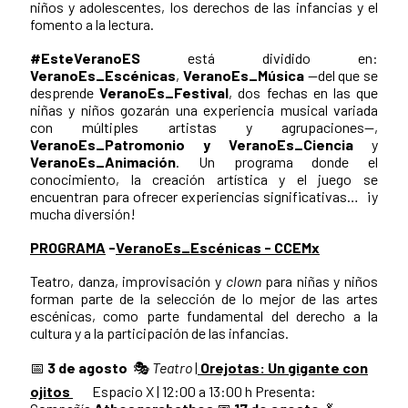
niños y adolescentes, los derechos de las infancias y el
fomento a la lectura.
#EsteVeranoES
está dividido en:
VeranoEs_Escénicas
,
VeranoEs_Música
—del que se
desprende
VeranoEs_Festival
, dos fechas en las que
niñas y niños gozarán una experiencia musical variada
con múltiples artistas y agrupaciones—,
VeranoEs_Patromonio y VeranoEs_Ciencia
y
VeranoEs_Animación
. Un programa donde el
conocimiento, la creación artística y el juego se
encuentran para ofrecer experiencias significativas… ¡y
mucha diversión!
PROGRAMA
-
VeranoEs_Escénicas - CCEMx
Teatro, danza, improvisación y
clown
para niñas y niños
forman parte de la selección de lo mejor de las artes
escénicas, como parte fundamental del derecho a la
cultura y a la participación de las infancias.
📅
3 de agosto
🎭
Teatro
|
Orejotas: Un gigante con
ojitos
Espacio X | 12:00 a 13:00 h Presenta: