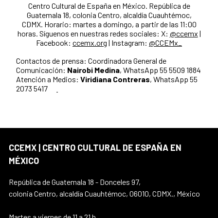
Centro Cultural de España en México. República de
Guatemala 18, colonia Centro, alcaldía Cuauhtémoc,
CDMX. Horario: martes a domingo, a partir de las 11:00
horas. Síguenos en nuestras redes sociales: X:
@ccemx
|
Facebook:
ccemx.org
| Instagram:
@CCEMx_
Contactos de prensa:
Coordinadora General de
Comunicación:
Nairobi Medina
, WhatsApp 55 5509 1884
Atención a Medios:
Viridiana Contreras
, WhatsApp 55
2073 5417
CCEMX | CENTRO CULTURAL DE ESPAÑA EN
MÉXICO
República de Guatemala 18 - Donceles 97,
colonia Centro, alcaldía Cuauhtémoc, 06010, CDMX., México
Martes a viernes de 11 a 21 h.