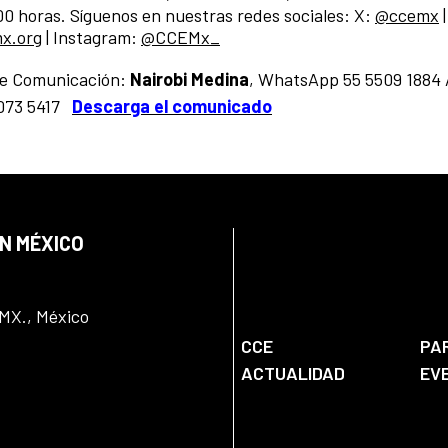
:00 horas. Síguenos en nuestras redes sociales: X:
@ccemx
|
x.org
| Instagram:
@CCEMx_
de Comunicación:
Nairobi Medina
, WhatsApp 55 5509 1884
073 5417
Descarga el comunicado
EN MÉXICO
DMX., México
CCE
PA
ACTUALIDAD
EV