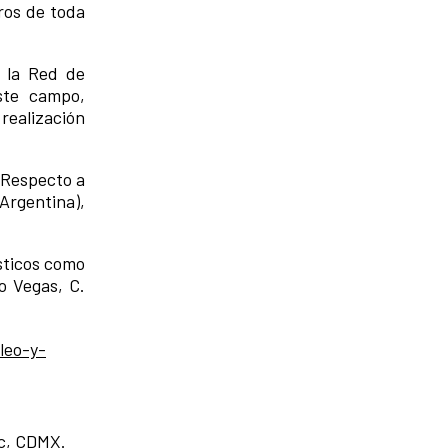
ros de toda
e la Red de
ste campo,
realización
 Respecto a
Argentina),
ísticos como
o Vegas, C.
leo-y-
oc, CDMX.