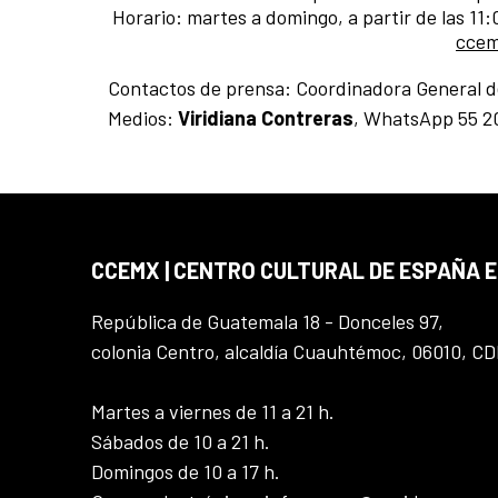
Horario: martes a domingo, a partir de las 11
ccem
Contactos de prensa:
Coordinadora General 
Medios:
Viridiana Contreras
, WhatsApp 55 2
CCEMX | CENTRO CULTURAL DE ESPAÑA 
República de Guatemala 18 - Donceles 97,
colonia Centro, alcaldía Cuauhtémoc, 06010, C
Martes a viernes de 11 a 21 h.
Sábados de 10 a 21 h.
Domingos de 10 a 17 h.