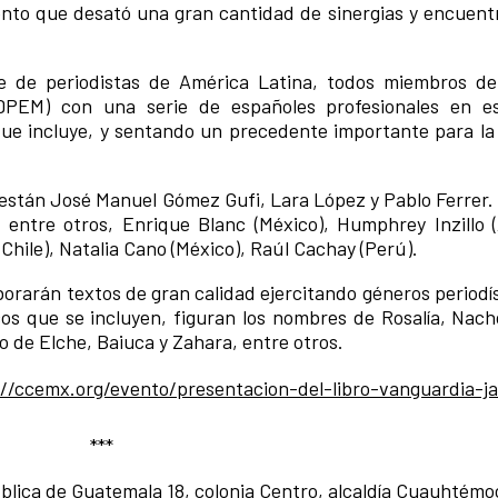
ento que desató una gran cantidad de sinergias y encuent
ie de periodistas de América Latina, todos miembros d
EDPEM) con una serie de españoles profesionales en e
 que incluye, y sentando un precedente importante para la 
s están José Manuel Gómez Gufi, Lara López y Pablo Ferrer.
entre otros, Enrique Blanc (México), Humphrey Inzillo (
hile), Natalia Cano (México), Raúl Cachay (Perú).
aborarán textos de gran calidad ejercitando géneros period
cos que se incluyen, figuran los nombres de Rosalía, Nach
 de Elche, Baiuca y Zahara, entre otros.
://ccemx.org/evento/presentacion-del-libro-vanguardia-ja
***
blica de Guatemala 18, colonia Centro, alcaldía Cuauhtém