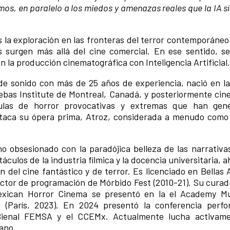
os, en paralelo a los miedos y amenazas reales que la IA s
es la exploración en las fronteras del terror contemporáne
 surgen más allá del cine comercial. En ese sentido, se
en la producción cinematográfica con Inteligencia Artificial.
 de sonido con más de 25 años de experiencia, nació en l
rebas Institute de Montreal, Canadá, y posteriormente cin
ulas de horror provocativas y extremas que han gen
staca su ópera prima, Atroz, considerada a menudo como “
obsesionado con la paradójica belleza de las narrativas
áculos de la industria fílmica y la docencia universitaria, 
ón del cine fantástico y de terror. Es licenciado en Bellas 
ector de programación de Mórbido Fest (2010-21). Su curad
exican Horror Cinema se presentó en la el Academy M
 (París, 2023). En 2024 presentó la conferencia perfo
ienal FEMSA y el CCEMx. Actualmente lucha activame
ano.