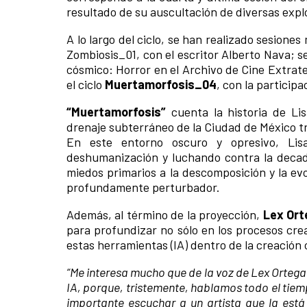
resultado de su auscultación de diversas explo
A lo largo del ciclo, se han realizado sesione
Zombiosis_01, con el escritor Alberto Nava; s
cósmico: Horror en el Archivo de Cine Extrate
el ciclo
Muertamorfosis_04
, con la particip
“Muertamorfosis”
cuenta la historia de Li
drenaje subterráneo de la Ciudad de México t
En este entorno oscuro y opresivo, Lis
deshumanización y luchando contra la decaden
miedos primarios a la descomposición y la ev
profundamente perturbador.
Además, al término de la proyección,
Lex Ort
para profundizar no sólo en los procesos creat
estas herramientas (IA) dentro de la creación
“Me interesa mucho que de la voz de Lex Orteg
IA, porque, tristemente, hablamos todo el tiem
importante escuchar a un artista que la está