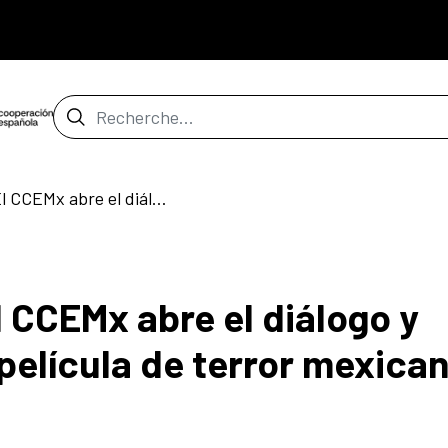
Barre de recherche
NdP. 10/09/2025 - El CCEMx abre el diálogo y proyecta la primera película de terror mexicana creada 100% con IA
 CCEMx abre el diálogo y
película de terror mexica