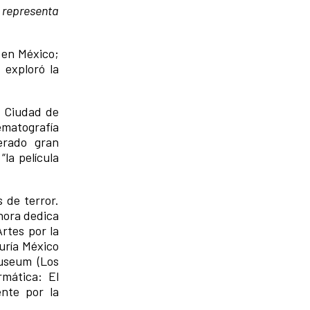
í representa
o en México;
 exploró la
a Ciudad de
ematografía
erado gran
la película
 de terror.
ahora dedica
Artes por la
uría México
useum (Los
rmática: El
nte por la