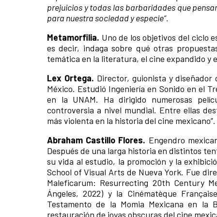
prejuicios y todas las barbaridades que pensam
para nuestra sociedad y especie”.
Metamorfilia.
Uno de los objetivos del ciclo 
es decir, indaga sobre qué otras propuestas
temática en la literatura, el cine expandido y 
Lex Ortega.
Director, guionista y diseñador
México. Estudió Ingeniería en Sonido en el T
en la UNAM. Ha dirigido numerosas pelíc
controversia a nivel mundial. Entre ellas de
más violenta en la historia del cine mexicano”.
Abraham Castillo Flores.
Engendro mexicano 
Después de una larga historia en distintos tent
su vida al estudio, la promoción y la exhibici
School of Visual Arts de Nueva York. Fue dir
Maleficarum: Resurrecting 20th Century M
Ángeles, 2022) y la Cinématèque Française
Testamento de la Momia Mexicana en la B
restauración de joyas obscuras del cine mexic