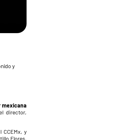
onido y
or mexicana
l director,
el CCEMx, y
illo Flores,