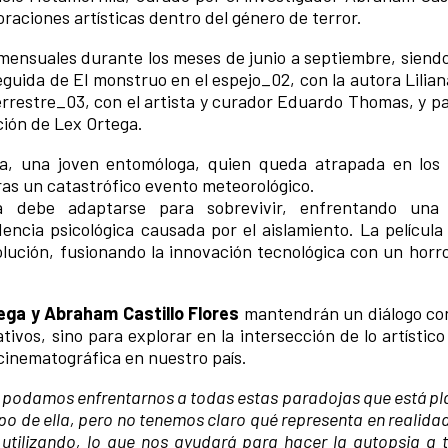
raciones artísticas dentro del género de terror.
s mensuales durante los meses de junio a septiembre, siend
eguida de El monstruo en el espejo_02, con la autora Lilia
rrestre_03, con el artista y curador Eduardo Thomas, y par
ación de Lex Ortega.
sa, una joven entomóloga, quien queda atrapada en los
ras un catastrófico evento meteorológico.
a debe adaptarse para sobrevivir, enfrentando una 
cia psicológica causada por el aislamiento. La película 
olución, fusionando la innovación tecnológica con un horro
ega y Abraham Castillo Flores
mantendrán un diálogo con
ivos, sino para explorar en la intersección de lo artístico
 cinematográfica en nuestro país.
a podamos enfrentarnos a todas estas paradojas que está pl
po de ella, pero no tenemos claro qué representa en realidad
 utilizando, lo que nos ayudará para hacer la autopsia a 