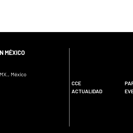
EN MÉXICO
DMX., México
CCE
PA
ACTUALIDAD
EV