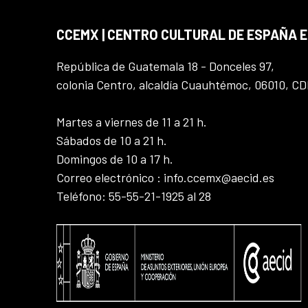
CCEMX | CENTRO CULTURAL DE ESPAÑA 
República de Guatemala 18 - Donceles 97,
colonia Centro, alcaldía Cuauhtémoc, 06010, C
Martes a viernes de 11 a 21 h.
Sábados de 10 a 21 h.
Domingos de 10 a 17 h.
Correo electrónico : info.ccemx@aecid.es
Teléfono: 55-55-21-1925 al 28