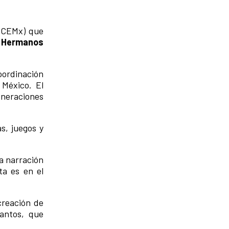
(CCEMx) que
 Hermanos
oordinación
 México. El
eneraciones
as, juegos y
a narración
ta es en el
 creación de
cantos, que