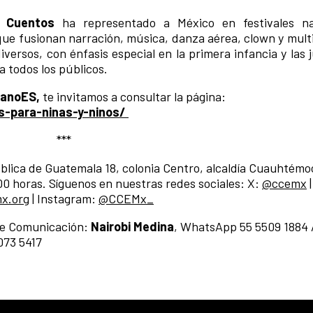
e Cuentos
ha representado a México en festivales na
que fusionan narración, música, danza aérea, clown y mult
versos, con énfasis especial en la primera infancia y las 
a todos los públicos.
ranoES,
te invitamos a consultar la página:
s-para-ninas-y-ninos/
***
blica de Guatemala 18, colonia Centro, alcaldía Cuauhtém
:00 horas. Síguenos en nuestras redes sociales: X:
@ccemx
|
x.org
| Instagram:
@CCEMx_
de Comunicación:
Nairobi Medina
, WhatsApp 55 5509 1884
073 5417