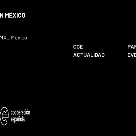
EN MÉXICO
DMX., México
CCE
PA
ACTUALIDAD
EV