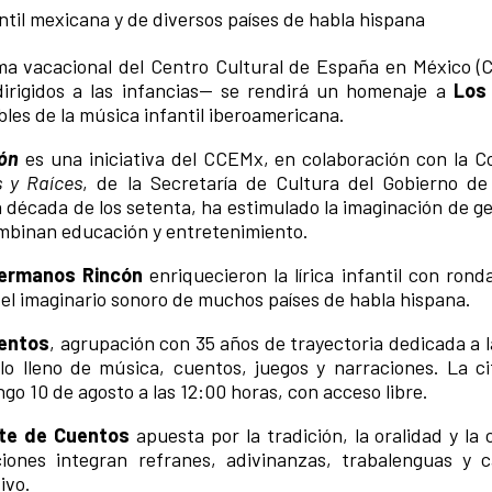
fantil mexicana y de diversos países de habla hispana
a vacacional del Centro Cultural de España en México 
 dirigidos a las infancias— se rendirá un homenaje a
Los
les de la música infantil iberoamericana.
cón
es una iniciativa del CCEMx, en colaboración con la C
s y Raíces
, de la Secretaría de Cultura del Gobierno de
a década de los setenta, ha estimulado la imaginación de g
ombinan educación y entretenimiento.
ermanos Rincón
enriquecieron la lírica infantil con rond
el imaginario sonoro de muchos países de habla hispana.
uentos
, agrupación con 35 años de trayectoria dedicada a l
o lleno de música, cuentos, juegos y narraciones. La ci
go 10 de agosto a las 12:00 horas, con acceso libre.
ate de Cuentos
apuesta por la tradición, la oralidad y la
iones integran refranes, adivinanzas, trabalenguas y 
ivo.