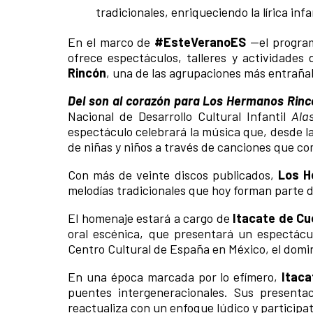
tradicionales, enriqueciendo la lírica in
En el marco de
#EsteVeranoES
—el program
ofrece espectáculos, talleres y actividades
Rincón
, una de las agrupaciones más entrañab
Del son al corazón para Los Hermanos Rin
Nacional de Desarrollo Cultural Infantil
Ala
espectáculo celebrará la música que, desde l
de niñas y niños a través de canciones que c
Con más de veinte discos publicados,
Los H
melodías tradicionales que hoy forman parte d
El homenaje estará a cargo de
Itacate de C
oral escénica, que presentará un espectácul
Centro Cultural de España en México, el domin
En una época marcada por lo efímero,
Itac
puentes intergeneracionales. Sus presentac
reactualiza con un enfoque lúdico y participat