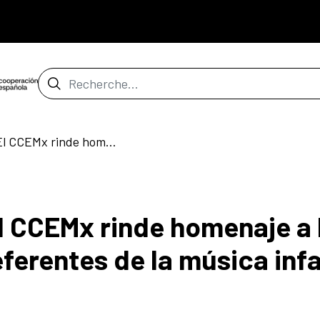
Barre de recherche
Ndp. 07/08/2025 – El CCEMx rinde homenaje a Los Hermanos Rincón, referentes de la música infantil en Iberoamérica
l CCEMx rinde homenaje a
erentes de la música infa