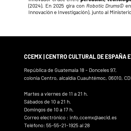
(2024). En 2025 gira con
Robotic Drums©
en 
Innovación e Investigación), junto al Minister
CCEMX | CENTRO CULTURAL DE ESPAÑA 
República de Guatemala 18 - Donceles 97,
colonia Centro, alcaldía Cuauhtémoc, 06010, C
Martes a viernes de 11 a 21 h.
Sábados de 10 a 21 h.
Domingos de 10 a 17 h.
Correo electrónico : info.ccemx@aecid.es
Teléfono: 55-55-21-1925 al 28