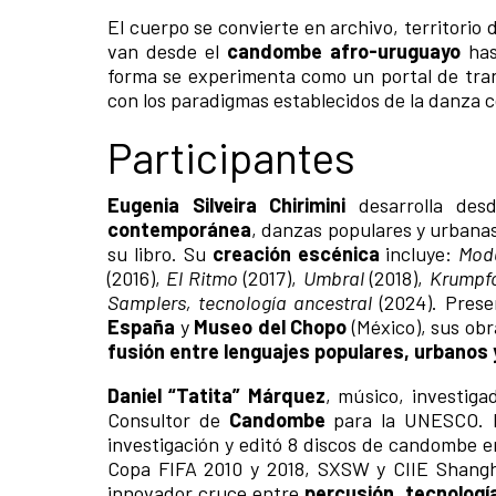
El cuerpo se convierte en archivo, territori
van desde el
candombe afro-uruguayo
has
forma se experimenta como un portal de tra
con los paradigmas establecidos de la danza
Participantes
Eugenia Silveira Chirimini
desarrolla de
contemporánea
, danzas populares y urbanas
su libro. Su
creación escénica
incluye:
Mod
(2016),
El Ritmo
(2017),
Umbral
(2018),
Krumpf
Samplers, tecnología ancestral
(2024). Pres
España
y
Museo del Chopo
(México), sus obr
fusión entre lenguajes populares, urbano
Daniel “Tatita” Márquez
, músico, investig
Consultor de
Candombe
para la UNESCO. F
investigación y editó 8 discos de candombe e
Copa FIFA 2010 y 2018, SXSW y CIIE Shang
innovador cruce entre
percusión, tecnologí