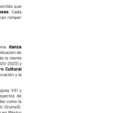
sentido que
neas
. Cada
scan romper
iona
danza
licación de
de la mente
20-2023) y
ro Cultural
oración y la
uguay XXI y
oyectos de
les como la
ic Drums©
,
y en México