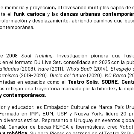
o de memoria y proyección, atravesando múltiples capas de 
ta el
funk carioca
y las
danzas urbanas contemporá
nsformación y desplazamiento, abriendo caminos que bu
 contemporánea.
sde 2008
Soul Training
, investigación pionera que fus
 en el formato DJ Live Set, consolidada en 2023 con la pub
alidades
(2008),
Hare
(2011),
Who’s Bad?
(2014),
El espejo 
ormismo
(2019-2020),
Duelo del futuro
(2020),
MC Rama
(20
entadas en espacios como el
Teatro Solís
,
SODRE
,
Cent
as reflejan una trayectoria marcada por la hibridez, la expl
s y contemporáneos
.
ador y educador, es Embajador Cultural de Marca País Ur
ormado en IMM, EUM, USP y Nueva York, lideró 20 pr
n diversos estilos. Representó a Uruguay en eventos globa
hái. Ganador de becas FEFCA e Ibermúsicas, creó
Robot
a y robótica
. Su obra
Pienso
se estrenó en el Teatro Solís 