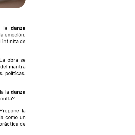
e la
danza
la emoción.
 infinita de
La obra se
 del mantra
, políticas,
la la
danza
oculta?
 Propone la
ala como un
práctica de