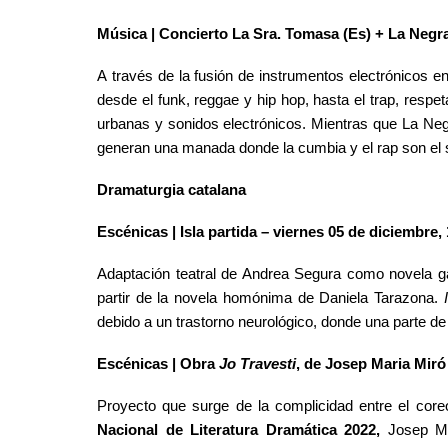
Música | Concierto
La Sra. Tomasa (Es) + La Negr
A través de la fusión de instrumentos electrónicos e
desde el funk, reggae y hip hop, hasta el trap, respe
urbanas y sonidos electrónicos. Mientras que
La Ne
generan una manada donde la cumbia y el rap son el so
Dramaturgia catalana
Escénicas | Isla partida – viernes 05 de diciembre,
A
daptación teatral de Andrea Segura como novela 
partir de la novela homónima de Daniela Tarazona.
debido a un trastorno neurológico, donde una parte de e
Escénicas
|
Obra
Jo Travesti
, de Josep Maria Miró
Proyecto que surge de la complicidad entre el coreó
Nacional de Literatura Dramática 2022,
Josep Mar