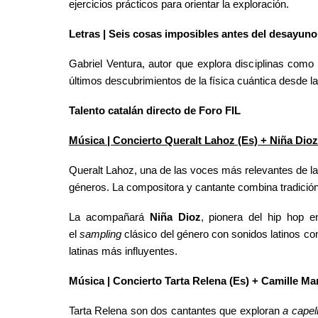
ejercicios prácticos
para orientar la exploración.
Letras | Seis cosas imposibles antes del desayuno
Gabriel Ventura, autor que explora disciplinas como 
últimos descubrimientos de la física cuántica desde las 
Talento catalán directo de Foro FIL
Música | Concierto Queralt Lahoz (Es) + Niña Dioz
Queralt Lahoz, una de las voces más relevantes de 
géneros. La compositora y cantante combina tradición
La acompañará
Niña Dioz
, pionera del hip hop 
el
sampling
clásico del género con sonidos latinos como
latinas más influyentes.
Música | Concierto Tarta Relena (Es) + Camille Ma
Tarta Relena son dos cantantes que exploran
a capel