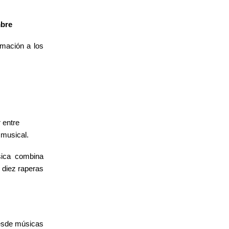
mbre
imación a los
 entre
 musical.
sica combina
s diez raperas
desde músicas