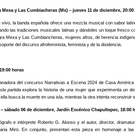
a Mexa y Las Cumbiacheras (Mx) – jueves
11 de diciembre, 20:00
n vivo, la banda española ofrece una mezcla musical con sabor lati
tando las tradiciones musicales latinas y dándoles un toque fresco co
gra Mexa y Las Cumbiancheras,
mujeres afros, de herencia indígena
porte del discurso afrofeminista, feminista y de la disidencia.
 19:00 horas
ganadora del concurso Narrativas a Escena 2024 de Casa Amèrica 
Isla partida
explora la historia de una mujer que experimenta un d
lla busca la muerte en una isla, mientras la otra intenta reconstruir s
– sábado 06 de diciembre,
Jardín Escénico Chapultepec, 18:00 
grafo e intérprete Roberto G. Alonso y el autor, director, dramat
ia Miró. En conjunto, presentan esta pieza en homenaje a las