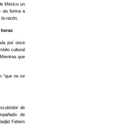
 de México un
— da forma a
 la razón.
 horas
rada por once
bito cultural
 Mientras que
to “que no se
scubridor de
mpañado de
 Madjid Fahem