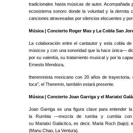
tradicionales hasta músicas de autor. Acompañada p
ecosistema sonoro donde la voluntad y la derrota
canciones atravesadas por silencios elocuentes y por 
Música | Concierto
Roger Mas y La Cobla San Jord
La colaboración entre el cantautor y esta cobla de
músicos y con una sonoridad que la hace única— dio 
por su valentía, su tratamiento musical y por la cap
Ernesto Mendoza,
thereminista mexicano con 20 años de trayectoria, 
toca”, el Theremin, también estará presente.
Música | Concierto
Joan Garriga y el Mariatxi Gal
Joan Garriga es una figura clave para entender la
la Rumbia
—mezcla de rumba y cumbia con d
su Mariatxi Galáctico, es decir,
Marià Roch (bajo);
e
(Manu Chao, La Ventura).