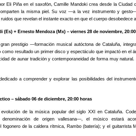
or Eli Piña en el saxofón, Camille Mandoki crea desde la Ciudad
 comparten la misma piel. Su voz —a la vez instrumento y gesto
ruidos que revelan el instante exacto en que el cuerpo desobedece a
i (Es) + Ernesto Mendoza (Mx)
– viernes 28 de noviembre, 20:00
 gran prestigio —formación musical autóctona de Cataluña, integ
como resultado un primer disco y espectáculo que impactó en el ám
acidad de aunar tradición y contemporaneidad de forma muy natural.
dedicado a comprender y explorar las posibilidades del instrumen
áctico – sábado 06 de diciembre, 20:00 horas
 evolución de la música popular del siglo XXI en Cataluña.
C
ode
enominación de origen vallesana—, el músico estará
aco
l fogonero de la caldera rítmica, Rambo (batería); y el guitarrista