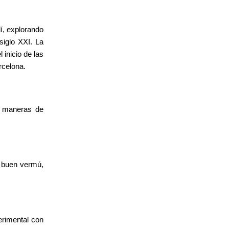
í, explorando
siglo XXI. La
inicio de las
rcelona.
us maneras de
n buen vermú,
erimental con