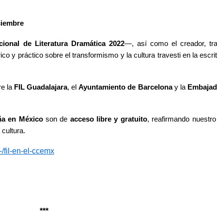
ciembre
ional de Literatura Dramática 2022
—, así como el creador, tra
rico y práctico
sobre el transformismo y la cultura travesti en la escritu
re la
FIL Guadalajara
, el
Ayuntamiento de Barcelona
y la
Embajad
ña en México
son de
acceso libre y gratuito
, reafirmando nuestr
 cultura.
-/fil-en-el-ccemx
***