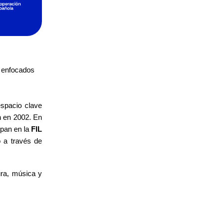
n enfocados
espacio clave
n en 2002. En
ipan en la
FIL
 a través de
ura, música y