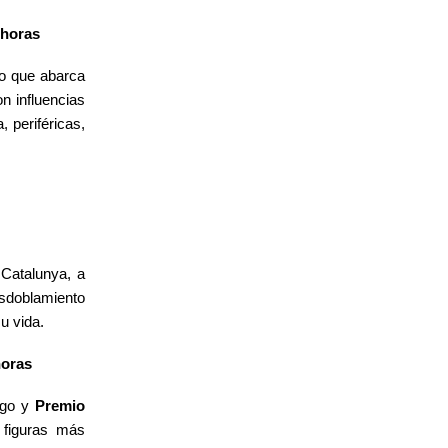
 horas
no que abarca
n influencias
, periféricas,
Catalunya, a
esdoblamiento
u vida.
horas
urgo y
Premio
 figuras más