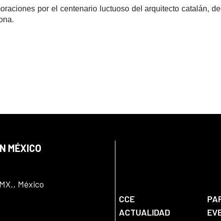
raciones por el centenario luctuoso del arquitecto catalán, d
ona.
EN MÉXICO
DMX., México
CCE
PA
ACTUALIDAD
EV