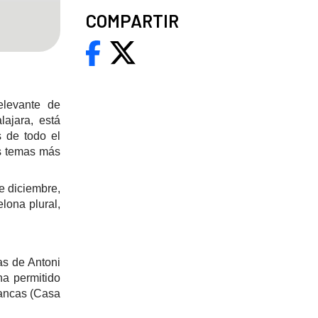
COMPARTIR
elevante de
ajara, está
s de todo el
os temas más
e diciembre,
lona plural,
as de Antoni
ha permitido
lancas (Casa