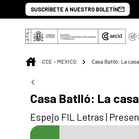
Saut au contenu principal
SUSCRÍBETE A NUESTRO BOLETÍN
INICIO
CCE - MEXICO
Casa Batlló: La cas
Casa Batlló: La cas
Espejo FIL Letras | Present