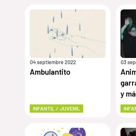
04 septiembre 2022
03 sep
Ambulantito
Anim
garr
y má
INFANTIL / JUVENIL
INFA