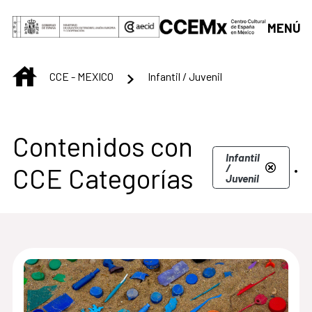
Saltar al contenido principal
MENÚ
INICIO
CCE - MEXICO
Infantil / Juvenil
Centro Cultural de M
Contenidos con
.
Infantil
/
CCE Categorías
Juvenil