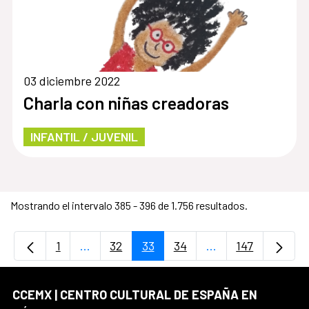
03 diciembre 2022
Charla con niñas creadoras
INFANTIL / JUVENIL
Mostrando el intervalo 385 - 396 de 1.756 resultados.
1
...
32
33
34
...
147
Página
Páginas intermedias Use TAB para desplaz
Página
Página
Página
Páginas intermedi
Página
CCEMX | CENTRO CULTURAL DE ESPAÑA EN