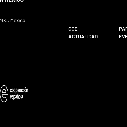
DMX., México
CCE
PA
ACTUALIDAD
EV