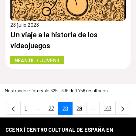
23 julio 2023
Un viaje a la historia de los
videojuegos
INFANTIL / JUVENIL
Mostrando el intervalo 325 - 336 de 1.756 resultados.
1
...
27
28
29
...
147
Página
Páginas intermedias Use TAB para desplaz
Página
Página
Página
Páginas intermedi
Página
CCEMX | CENTRO CULTURAL DE ESPAÑA EN