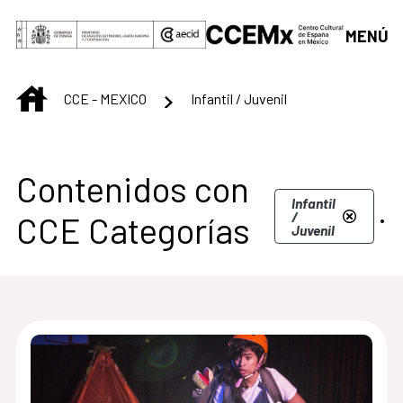
Saltar al contenido principal
MENÚ
INICIO
CCE - MEXICO
Infantil / Juvenil
Centro Cultural de M
Contenidos con
.
Infantil
/
CCE Categorías
Juvenil