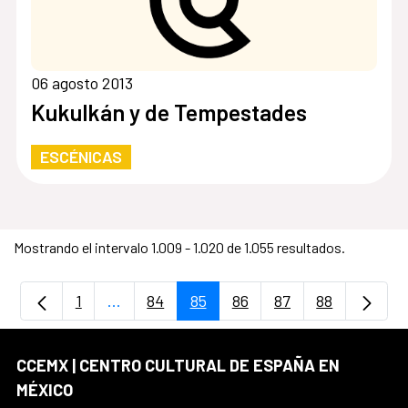
06 agosto 2013
Kukulkán y de Tempestades
ESCÉNICAS
Mostrando el intervalo 1.009 - 1.020 de 1.055 resultados.
1
...
84
85
86
87
88
Página
Páginas intermedias Use TAB para desplaz
Página
Página
Página
Página
Página
CCEMX | CENTRO CULTURAL DE ESPAÑA EN
MÉXICO