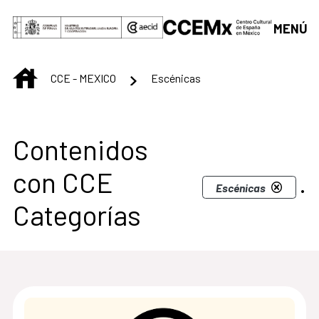
Saltar al contenido principal
MENÚ
INICIO
CCE - MEXICO
Escénicas
Centro Cultural de M
Contenidos
con CCE
.
Escénicas
Categorías