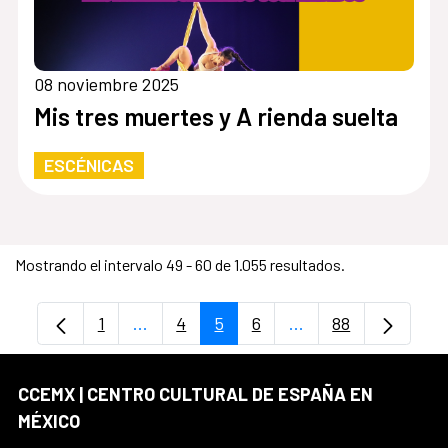
08 noviembre 2025
Mis tres muertes y A rienda suelta
ESCÉNICAS
Mostrando el intervalo 49 - 60 de 1.055 resultados.
1
...
4
5
6
...
88
Página
Páginas intermedias Use TAB para despl
Página
Página
Página
Páginas intermedia
Página
CCEMX | CENTRO CULTURAL DE ESPAÑA EN
MÉXICO