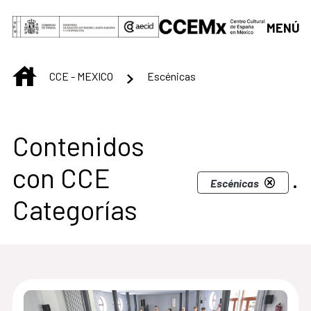
Saltar al contenido principal
MENÚ
INICIO
CCE - MEXICO
Escénicas
Centro Cultural de M
Contenidos
con CCE
.
Escénicas
Categorías