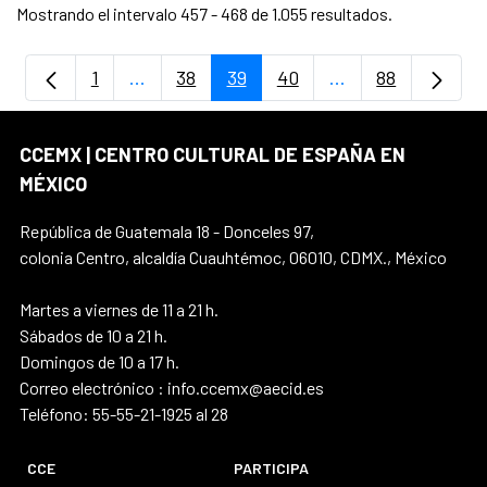
Mostrando el intervalo 457 - 468 de 1.055 resultados.
1
...
38
39
40
...
88
Página
Páginas intermedias Use TAB para despla
Página
Página
Página
Páginas intermedi
Página
CCEMX | CENTRO CULTURAL DE ESPAÑA EN
MÉXICO
República de Guatemala 18 - Donceles 97,
colonia Centro, alcaldía Cuauhtémoc, 06010, CDMX., México
Martes a viernes de 11 a 21 h.
Sábados de 10 a 21 h.
Domingos de 10 a 17 h.
Correo electrónico : info.ccemx@aecid.es
Teléfono: 55-55-21-1925 al 28
CCE
PARTICIPA