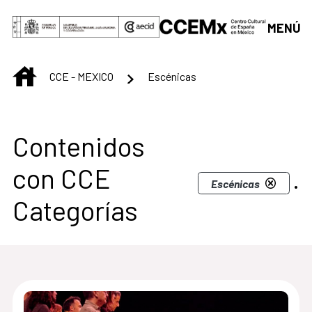
Saltar al contenido principal
MENÚ
INICIO
CCE - MEXICO
Escénicas
Centro Cultural de M
Contenidos
con CCE
.
Escénicas
Categorías