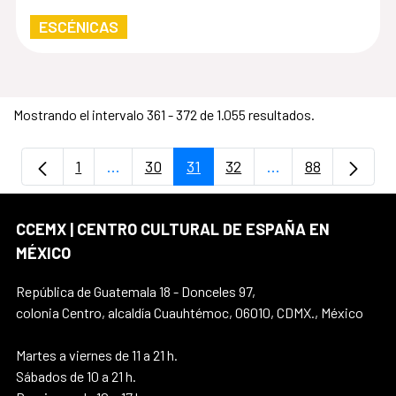
ESCÉNICAS
Mostrando el intervalo 361 - 372 de 1.055 resultados.
1
...
30
31
32
...
88
Página
Páginas intermedias Use TAB para despla
Página
Página
Página
Páginas intermedi
Página
CCEMX | CENTRO CULTURAL DE ESPAÑA EN
MÉXICO
República de Guatemala 18 - Donceles 97,
colonia Centro, alcaldía Cuauhtémoc, 06010, CDMX., México
Martes a viernes de 11 a 21 h.
Sábados de 10 a 21 h.