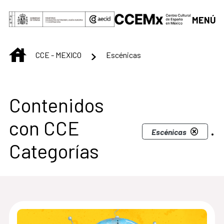
Saltar al contenido principal
MENÚ
INICIO
CCE - MEXICO
Escénicas
Centro Cultural de M
Contenidos
con CCE
.
Escénicas
Categorías