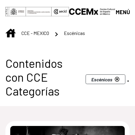
Saltar al contenido principal
MENÚ
INICIO
CCE - MEXICO
Escénicas
Centro Cultural de M
Contenidos
con CCE
.
Escénicas
Categorías