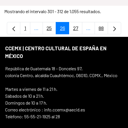
Mostrando el intervalo 301 - 312 de 1.055 resultados.
1
...
25
26
27
...
88
Página
Páginas intermedias Use TAB para despla
Página
Página
Página
Páginas intermedi
Página
CCEMX | CENTRO CULTURAL DE ESPAÑA EN
MÉXICO
República de Guatemala 18 - Donceles 97,
colonia Centro, alcaldía Cuauhtémoc, 06010, CDMX., México
Martes a viernes de 11 a 21 h.
Sábados de 10 a 21 h.
Domingos de 10 a 17 h.
Correo electrónico : info.ccemx@aecid.es
Teléfono: 55-55-21-1925 al 28