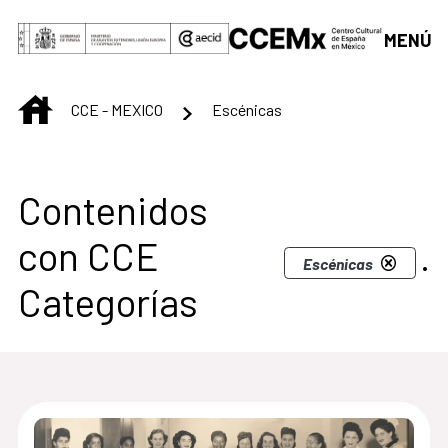
Saltar al contenido principal
MENÚ
INICIO
CCE - MEXICO
Escénicas
Centro Cultural de M
Contenidos
con CCE
.
Escénicas
Categorías