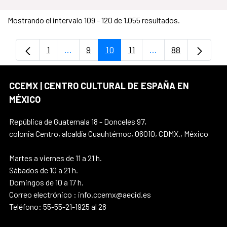
Mostrando el intervalo 109 - 120 de 1.055 resultados.
1
...
9
10
11
...
88
Página
Páginas intermedias Use TAB para despl
Página
Página
Página
Páginas intermedia
Página
CCEMX | CENTRO CULTURAL DE ESPAÑA EN
MÉXICO
República de Guatemala 18 - Donceles 97,
colonia Centro, alcaldía Cuauhtémoc, 06010, CDMX., México
Martes a viernes de 11 a 21 h.
Sábados de 10 a 21 h.
Domingos de 10 a 17 h.
Correo electrónico : info.ccemx@aecid.es
Teléfono: 55-55-21-1925 al 28