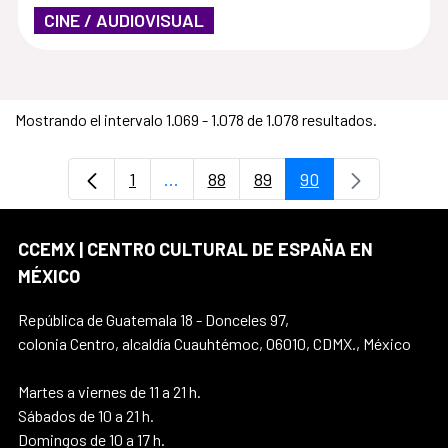
CINE / AUDIOVISUAL
Mostrando el intervalo 1.069 - 1.078 de 1.078 resultados.
1
...
88
89
90
Página
Páginas intermedias Use TAB para d
Página
Página
Página
CCEMX | CENTRO CULTURAL DE ESPAÑA EN
MÉXICO
República de Guatemala 18 - Donceles 97,
colonia Centro, alcaldía Cuauhtémoc, 06010, CDMX., México
Martes a viernes de 11 a 21 h.
Sábados de 10 a 21 h.
Domingos de 10 a 17 h.