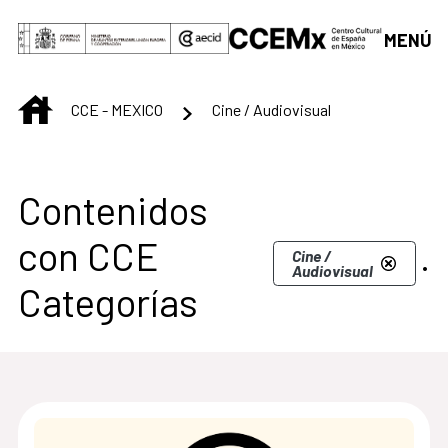
Saltar al contenido principal
MENÚ
INICIO
CCE - MEXICO
Cine / Audiovisual
Centro Cultural de M
Contenidos
con CCE
.
Cine /
Audiovisual
Categorías