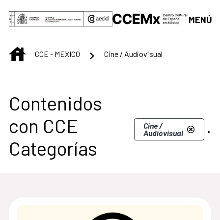
Saltar al contenido principal
MENÚ
INICIO
CCE - MEXICO
Cine / Audiovisual
Centro Cultural de M
Contenidos
con CCE
.
Cine /
Audiovisual
Categorías