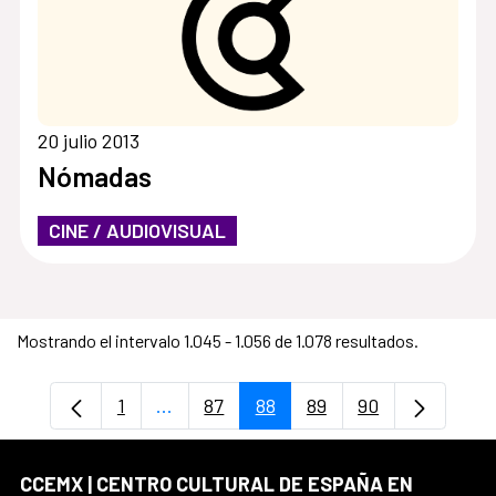
20 julio 2013
Nómadas
CINE / AUDIOVISUAL
Mostrando el intervalo 1.045 - 1.056 de 1.078 resultados.
1
...
87
88
89
90
Página
Páginas intermedias Use TAB para desp
Página
Página
Página
Página
CCEMX | CENTRO CULTURAL DE ESPAÑA EN